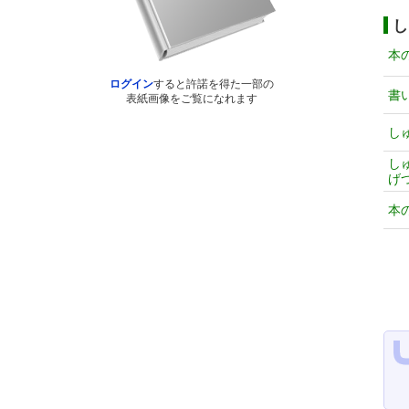
し
本
ログイン
すると許諾を得た一部の
書
表紙画像をご覧になれます
し
し
げ
本