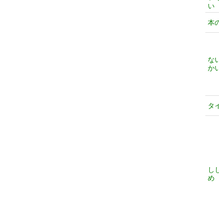
い
本
な
か
タ
し
め