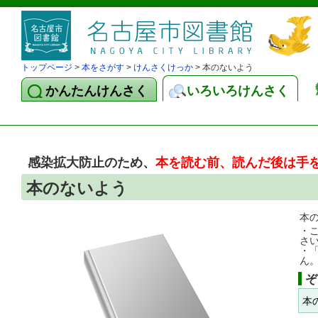
トップページ
>
本をさがす
>
けんさくけっか
> 本のないよう
かんたんけんさく
いろいろけんさく
感染拡大防止のため、
本を読む前、読んだ後は手
本のないよう
本
・
さ
・
ん
ぞ
本