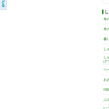
し
本
本
書
し
し
げ
ペ
お
IS
ぶ
い