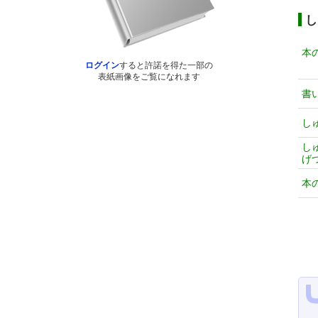
し
本
ログイン
すると許諾を得た一部の
表紙画像をご覧になれます
書
し
し
げ
本