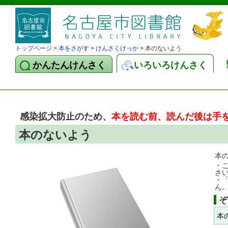
トップページ
>
本をさがす
>
けんさくけっか
> 本のないよう
かんたんけんさく
いろいろけんさく
感染拡大防止のため、
本を読む前、読んだ後は手
本のないよう
本
・
さ
・
ん
ぞ
本