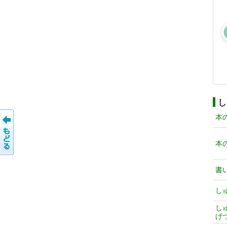
し
本
本
書
し
し
げ