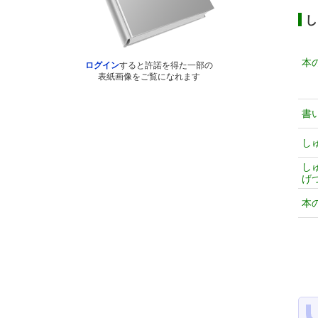
し
本
ログイン
すると許諾を得た一部の
表紙画像をご覧になれます
書
し
し
げ
本