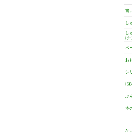
書
し
し
げ
ペ
お
シ
IS
ぶ
本
な