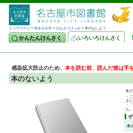
トップページ
>
本をさがす
>
けんさくけっか
> 本のないよう
かんたんけんさく
いろいろけんさく
感染拡大防止のため、
本を読む前、読んだ後は手
本のないよう
本
・
さ
・
ん
ぞ
本