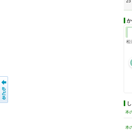
23
か
松
し
本
本