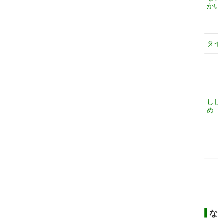
か
タ
し
め
な