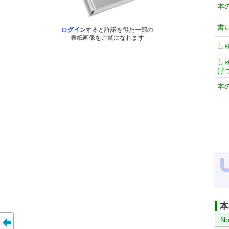
本
書
ログイン
すると許諾を得た一部の
表紙画像をご覧になれます
し
し
げ
本
本
No