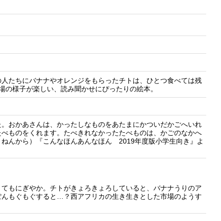
の人たちにバナナやオレンジをもらったチトは、ひとつ食べては残
市場の様子が楽しい、読み聞かせにぴったりの絵本。
た。おかあさんは、かったしなものをあたまにかついだかごへいれ
たべものをくれます。たべきれなかったたべものは、かごのなかへ
ねんから）『こんなほんあんなほん 2019年度版小学生向き』よ
とてもにぎやか。チトがきょろきょろしていると、バナナうりのア
ぽんもぐもぐすると…？西アフリカの生き生きとした市場のようす