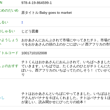
BN
978-4-19-864599-1
じめのだいめ
原タイトル:Baby goes to market
んるい
ｴ
のしゅるい
じどう図書
いようしょう
おかあさんにおんぶされて市場にやってきたチト。市場
い
りをおかあさんの頭の上のかごにぽいっ! 西アフリカの
イトルコード
1001710102008
チトくんはおかあさんにおんぶされて、いちばへきまし
しょのおすす
ていきます。いちばでは、たくさんのひとがチトくんに
ぽいっ。西アフリカのいちばってたのしそう！（ていがく
り
チトはおかあさんといちばにやってきました。いちばは
うし
デさんがバナナを６ぽんくれました。チトはバナナを１
が楽しい、読み聞かせにぴったりの絵本！