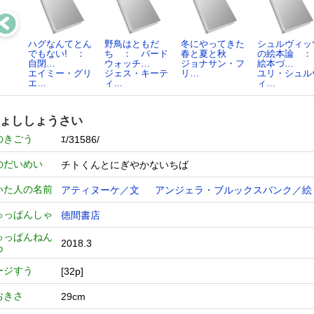
ハグなんてとん
野鳥はともだ
冬にやってきた
シュルヴィッ
でもない! ：
ち ： バード
春と夏と秋
の絵本論 
自閉…
ウォッチ…
ジョナサン・フ
絵本づ…
エイミー・グリ
ジェス・キーテ
リ…
ユリ・シュル
エ…
ィ…
ィ…
ょししょうさい
のきごう
ｴ/31586/
のだいめい
チトくんとにぎやかないちば
いた人の名前
アティヌーケ／文
アンジェラ・ブルックスバンク／絵
ゅっぱんしゃ
徳間書店
ゅっぱんねん
2018.3
つ
ージすう
[32p]
おきさ
29cm