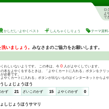
としょかんぞうしょけんさく・よやくシステム
ロ
よ
で
かしだし･よやくベスト
しんちゃくしりょう
テーマ資料
を洗いましょう。
みなさまのご協力をお願いします。
0
のくわしいないようです。 この本は、今
人がよやくしています。
この本をよやくをするときは、「よやくカートに入れる」ボタンをクリ
ドが必要です。
「よやくカートに入れる」ボタンが出ないものはインターネットからよ
うしょじょうほう
21
15
0
のかず
ざいこのかず
よやくのかず
ょしじょうほうサマリ