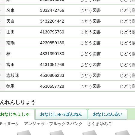
4
名東
3332472756
じどう図書
じどう
5
天白
3432264442
じどう図書
じどう
6
山田
4130795760
じどう図書
じどう
7
南陽
4230859136
じどう図書
じどう
8
楠
4331390130
じどう図書
じどう
9
富田
4431351768
じどう図書
じどう
0
志段味
4530806233
じどう図書
じどう
1
徳重
4630557728
じどう図書
じどう
んれんしりょう
おなじちょしゃ
おなじしゅっぱんねん
おなじぶんるい
ティヌーケ アンジェラ・ブルックスバンク さくまゆみこ