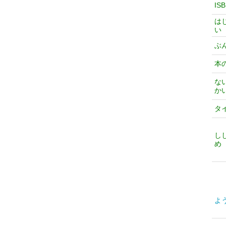
IS
は
い
ぶ
本
な
か
タ
し
め
よ