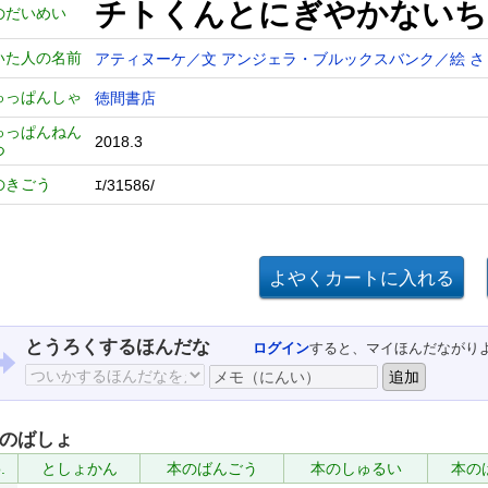
チトくんとにぎやかないち
のだいめい
いた人の名前
アティヌーケ／文
アンジェラ・ブルックスバンク／絵
さ
ゅっぱんしゃ
徳間書店
ゅっぱんねん
2018.3
つ
のきごう
ｴ/31586/
とうろくするほんだな
ログイン
すると、マイほんだながり
のばしょ
.
としょかん
本のばんごう
本のしゅるい
本の