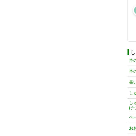
し
本
本
書
し
し
げ
ペ
お