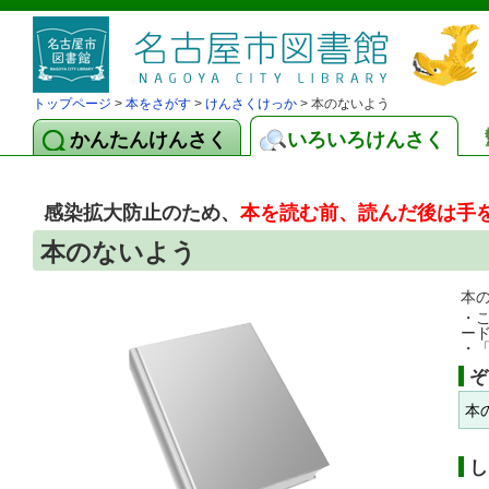
トップページ
>
本をさがす
>
けんさくけっか
> 本のないよう
かんたんけんさく
いろいろけんさく
感染拡大防止のため、
本を読む前、読んだ後は手
本のないよう
本
・
ー
・
ぞ
本
し