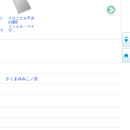
ツ
クロニクル千古
エンザロ村のか
とってもすばら
わたしはみつけ
：
の闇9
まど
しい場所
た! ： バー
ミシェル・ペイ
さくまゆみこ／
マット・デ・
ニア…
ヴ
ヴ…
文…
ラ・…
キャリー・A.
ピ…
さくまゆみこ／訳