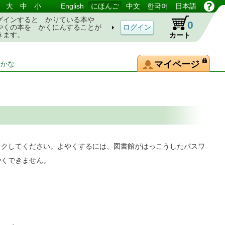
大
中
小
English
にほんご
中文
한국어
日本語
グインすると かりている本や
0
やくの本を かくにんすることが
きます。
カート
マイページ
-かな
ックしてください。よやくするには、図書館がはっこうしたパスワ
やくできません。