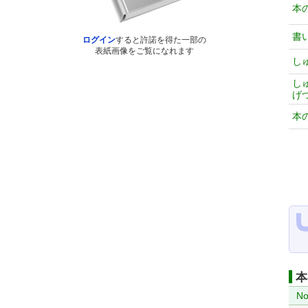
本
書
ログイン
すると許諾を得た一部の
表紙画像をご覧になれます
し
し
げ
本
本
No