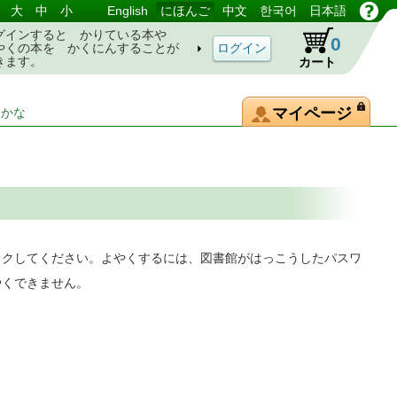
大
中
小
English
にほんご
中文
한국어
日本語
グインすると かりている本や
0
やくの本を かくにんすることが
きます。
カート
マイページ
-かな
ックしてください。よやくするには、図書館がはっこうしたパスワ
やくできません。