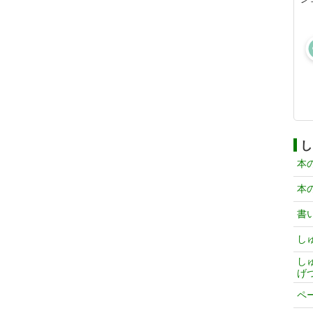
し
本
本
書
し
し
げ
ペ