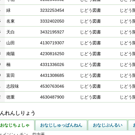
4
緑
3232253454
じどう図書
じどう
5
名東
3332402050
じどう図書
じどう
6
天白
3432195927
じどう図書
じどう
7
山田
4130719307
じどう図書
じどう
8
南陽
4230816250
じどう図書
じどう
9
楠
4331336026
じどう図書
じどう
0
富田
4431308685
じどう図書
じどう
1
志段味
4530763046
じどう図書
じどう
2
徳重
4630487900
じどう図書
じどう
んれんしりょう
おなじちょしゃ
おなじしゅっぱんねん
おなじぶんるい
ェイソン・チン 竹内薫