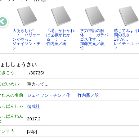
大あらしだ!
「場」がわかれ
学力神話の解
感じてみよう
： ハリケー
ば世界がわか
体 ： ガラパ
間の長さ 
ンがやっ…
る ： …
ゴス化す…
1分か…
ジェイソン・チ
竹内薫／著
加藤文元／著,
レイチェル・
ン…
竹…
ィ…
ょししょうさい
のきごう
ｴ/30735/
のだいめい
重力って…
いた人の名前
ジェイソン・チン／作
竹内薫／訳
ゅっぱんしゃ
偕成社
ゅっぱんねん
2017.2
つ
ージすう
[32p]