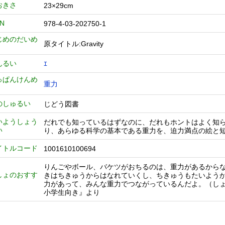
おきさ
23×29cm
BN
978-4-03-202750-1
じめのだいめ
原タイトル:Gravity
んるい
ｴ
っぱんけんめ
重力
のしゅるい
じどう図書
いようしょう
だれでも知っているはずなのに、だれもホントはよく知ら
い
り、あらゆる科学の基本である重力を、迫力満点の絵と
イトルコード
1001610100694
りんごやボール、バケツがおちるのは、重力があるから
しょのおすす
きはちきゅうからはなれていくし、ちきゅうもたいよう
力があって、みんな重力でつながっているんだよ。（しょ
小学生向き』より