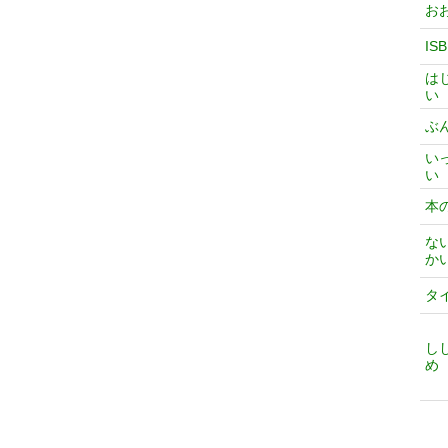
お
IS
は
い
ぶ
い
い
本
な
か
タ
し
め