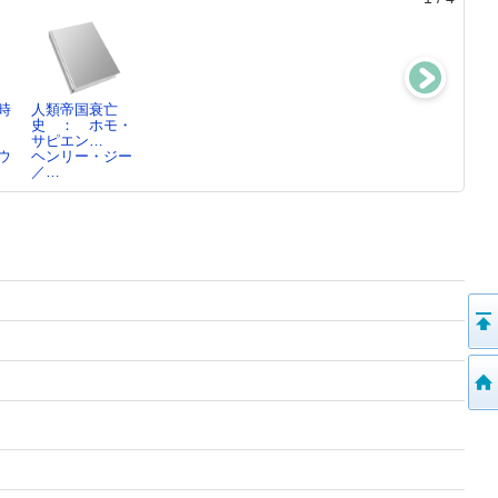
時
人類帝国衰亡
奇跡の母親脳
AIのひみ
ルービックの発
：
史 ： ホモ・
チェルシー・コ
つ ： 人工知
明物語 ： ふ
サピエン…
ナ…
能のしくみ…
しぎな…
ウ
ヘンリー・ジー
A.ツァーン／
ケリー・アラデ
／…
文…
ィ…