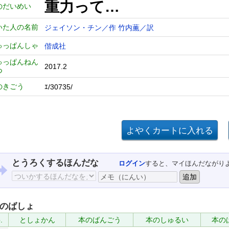
重力って…
のだいめい
いた人の名前
ジェイソン・チン／作
竹内薫／訳
ゅっぱんしゃ
偕成社
ゅっぱんねん
2017.2
つ
のきごう
ｴ/30735/
とうろくするほんだな
ログイン
すると、マイほんだながり
のばしょ
.
としょかん
本のばんごう
本のしゅるい
本の