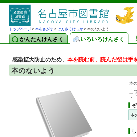
トップページ
>
本をさがす
>
けんさくけっか
> 本のないよう
かんたんけんさく
いろいろけんさく
感染拡大防止のため、
本を読む前、読んだ後は手
本のないよう
本
・
ー
・
ぞ
本
し