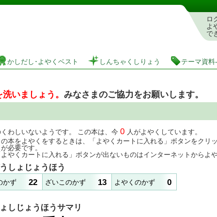
としょかんぞうしょけんさく・よやくシステム
ロ
よ
で
かしだし･よやくベスト
しんちゃくしりょう
テーマ資料
を洗いましょう。
みなさまのご協力をお願いします。
0
のくわしいないようです。 この本は、今
人がよやくしています。
この本をよやくをするときは、「よやくカートに入れる」ボタンをクリ
ドが必要です。
「よやくカートに入れる」ボタンが出ないものはインターネットからよ
うしょじょうほう
22
13
0
のかず
ざいこのかず
よやくのかず
ょしじょうほうサマリ