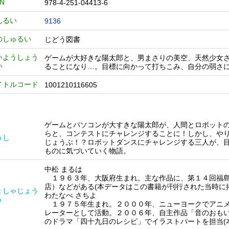
BN
978-4-251-04413-6
んるい
9136
のしゅるい
じどう図書
いようしょう
ゲームが大好きな陽太郎と、男まさりの美空、天然少女
い
ることになり…。目標に向かって打ちこみ、自分の弱さ
イトルコード
1001210116605
ゲームとパソコンが大すきな陽太郎が、人間とロボット
らと、コンテストにチャレンジすることに！しかし、や
うし
じょうぶ！？ロボットダンスにチャレンジする三人が、
ものに気づいていく物語。
中松 まるは
１９６３年、大阪府生まれ。主な作品に、第１４回福島
店）などがある(本データはこの書籍が刊行された当時に
ょしゃじょう
わたなべ さちよ
う
１９７５年生まれ。２０００年、ニューヨークでアニメ
レーターとして活動。２００６年、自主作品「音のおも
のドラマ「四十九日のレシピ」でイラストパートを担当(