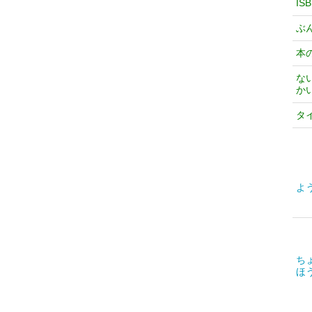
IS
ぶ
本
な
か
タ
よ
ち
ほ