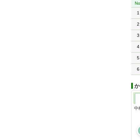
No
1
2
3
4
5
6
か
中