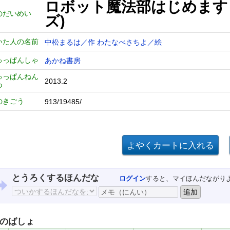
ロボット魔法部はじめます
のだいめい
ズ)
いた人の名前
中松まるは／作
わたなべさちよ／絵
ゅっぱんしゃ
あかね書房
ゅっぱんねん
2013.2
つ
のきごう
913/19485/
とうろくするほんだな
ログイン
すると、マイほんだながり
のばしょ