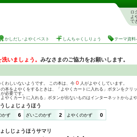
としょかんぞうしょけんさく・よやくシステム
ロ
よ
で
かしだし･よやくベスト
しんちゃくしりょう
テーマ資料
を洗いましょう。
みなさまのご協力をお願いします。
0
のくわしいないようです。 この本は、今
人がよやくしています。
この本をよやくをするときは、「よやくカートに入れる」ボタンをクリ
ドが必要です。
「よやくカートに入れる」ボタンが出ないものはインターネットからよ
うしょじょうほう
6
2
0
のかず
ざいこのかず
よやくのかず
ょしじょうほうサマリ