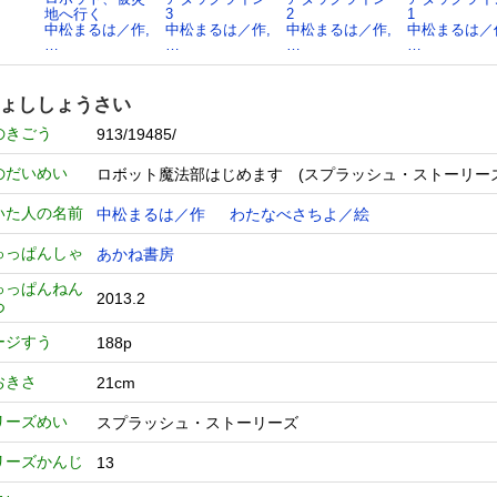
地へ行く
3
2
1
中松まるは／作,
中松まるは／作,
中松まるは／作,
中松まるは／
…
…
…
…
ょししょうさい
のきごう
913/19485/
のだいめい
ロボット魔法部はじめます (スプラッシュ・ストーリーズ
いた人の名前
中松まるは／作
わたなべさちよ／絵
ゅっぱんしゃ
あかね書房
ゅっぱんねん
2013.2
つ
ージすう
188p
おきさ
21cm
リーズめい
スプラッシュ・ストーリーズ
リーズかんじ
13