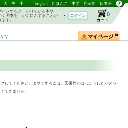
大
中
小
English
にほんご
中文
한국어
日本語
グインすると かりている本や
0
やくの本を かくにんすることが
きます。
カート
マイページ
-かな
ックしてください。よやくするには、図書館がはっこうしたパスワ
やくできません。