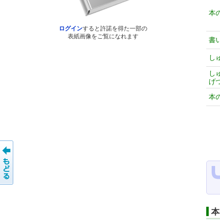
本
ログイン
すると許諾を得た一部の
表紙画像をご覧になれます
書
し
し
げ
本
本