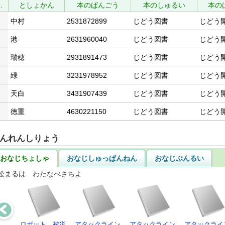
.
としょかん
本のばんごう
本のしゅるい
本の
中村
2531872899
じどう図書
じどう
港
2631960040
じどう図書
じどう
瑞穂
2931891473
じどう図書
じどう
緑
3231978952
じどう図書
じどう
天白
3431907439
じどう図書
じどう
徳重
4630221150
じどう図書
じどう
んれんしりょう
おなじちょしゃ
おなじしゅっぱんねん
おなじぶんるい
松まるは わたなべさちよ
ロボット、被災
アタックライン
アタックライン
アタックライ