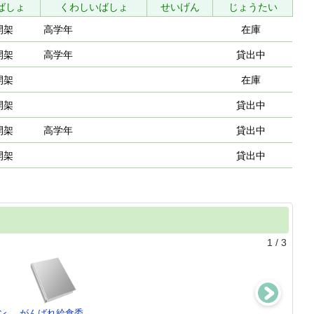
ばしょ
くわしいばしょ
せいげん
じょうたい
開架
高学年
在庫
開架
高学年
貸出中
開架
在庫
開架
貸出中
開架
高学年
貸出中
開架
貸出中
1
/
3
ン
がんばれ給食委
かっぱばし
ひらめきちゃん
学校クエス