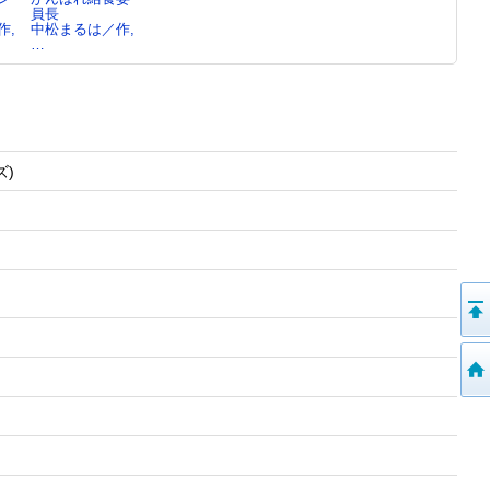
員長
中松まるは／脚
中松まるは／作,
ト ： ぼくた
作,
中松まるは／作,
本…
…
ちの罪
…
中松まるは／作
…
)