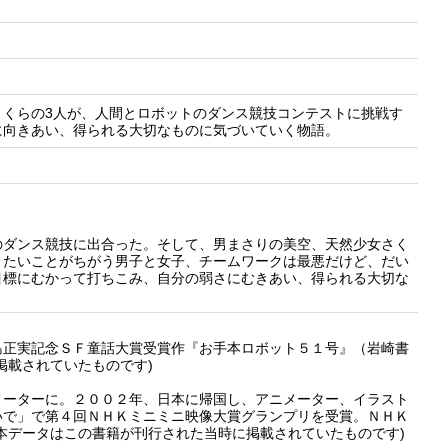
さくらの3人が、人間とロボットのダンス競技コンテストに挑戦す
に向きあい、得られる大切なものに気づいていく物語。
のダンス競技に出合った。そして、男まさりの美空、天然少女さく
りたいことがちがう男子と女子、チームワークは最悪だけど、だい
目標にむかって打ちこみ、自分の弱さにむきあい、得られる大切な
正実記念ＳＦ童話大賞受賞作『お手本ロボット５１号』（岩崎書
掲載されていたものです)
ーターに。２００２年、日本に帰国し、アニメーター、イラスト
いで」で第４回ＮＨＫミニミニ映像大賞グランプリを受賞。ＮＨＫ
本データはこの書籍が刊行された当時に掲載されていたものです)