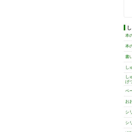
し
本
本
書
し
し
げ
ペ
お
シ
シ