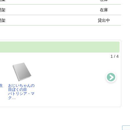
開架
在庫
開架
貸出中
1
/
4
生
おじいちゃんの
誰も知らない小
闇に願いを
わたしの名前は
,
目ぼくの目
さな魔法
クリスティー
オクトーバー
パトリシア・マ
大庭賢哉／作・
ナ・…
カチャ・ベーレ
ク…
絵
ン…