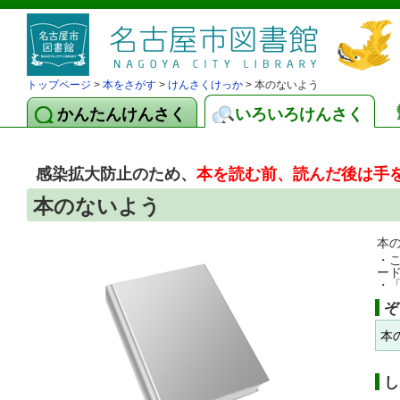
トップページ
>
本をさがす
>
けんさくけっか
> 本のないよう
かんたんけんさく
いろいろけんさく
感染拡大防止のため、
本を読む前、読んだ後は手
本のないよう
本
・
ー
・
ぞ
本
し