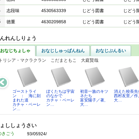
4
志段味
4530563339
じどう図書
じどう
5
徳重
4630209858
じどう図書
じどう
んれんしりょう
おなじちょしゃ
おなじしゅっぱんねん
おなじぶんるい
トリシア・マクラクラン こだまともこ 大庭賢哉
ゴーストライ
ぼくたちは宇宙
初音一族のキツ
消えた校長先
ン ： 海に刻
のなかで
ネたち
西村友里／作
まれた道
カチャ・ベーレ
富安陽子／著,
大…
カチャ・ベーレ
ン…
大…
ン…
ょししょうさい
のきごう
93/05924/