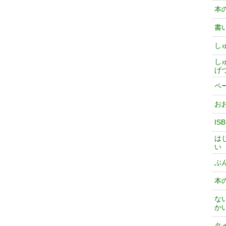
本
書
し
し
げ
ペ
お
IS
は
い
ぶ
本
な
か
タ