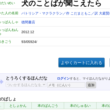
犬のことばが聞こえたら
のだいめい
いた人の名前
パトリシア・マクラクラン／作
こだまともこ／訳
大庭賢
ゅっぱんしゃ
徳間書店
ゅっぱんねん
2012.12
つ
のきごう
93/05924/
とうろくするほんだな
ログイン
すると、マイほんだながり
のばしょ
.
としょかん
本のばんごう
本のしゅるい
本の