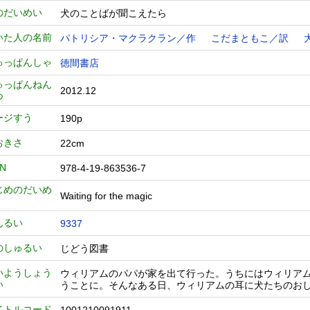
のだいめい
犬のことばが聞こえたら
いた人の名前
パトリシア・マクラクラン／作
こだまともこ／訳
ゅっぱんしゃ
徳間書店
ゅっぱんねん
2012.12
つ
ージすう
190p
おきさ
22cm
BN
978-4-19-863536-7
じめのだいめ
Waiting for the magic
んるい
9337
のしゅるい
じどう図書
いようしょう
ウィリアムのパパが家を出て行った。うちにはウィリア
い
うことに。そんなある日、ウィリアムの耳に犬たちのお
イトルコード