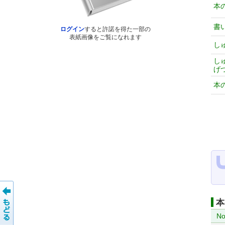
本
書
ログイン
すると許諾を得た一部の
表紙画像をご覧になれます
し
し
げ
本
本
No