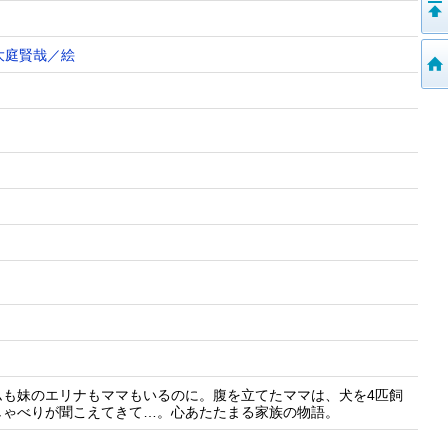
大庭賢哉／絵
ムも妹のエリナもママもいるのに。腹を立てたママは、犬を4匹飼
しゃべりが聞こえてきて…。心あたたまる家族の物語。