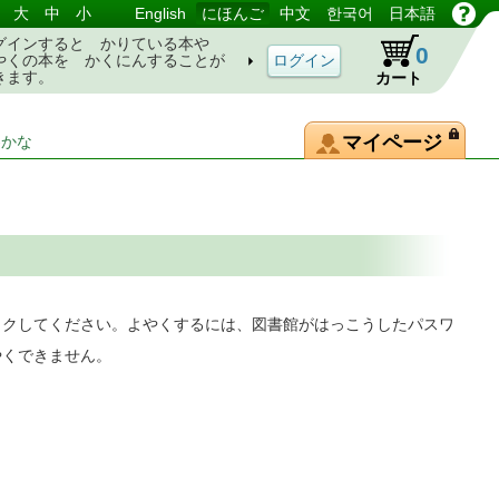
大
中
小
English
にほんご
中文
한국어
日本語
グインすると かりている本や
0
やくの本を かくにんすることが
きます。
カート
マイページ
-かな
ックしてください。よやくするには、図書館がはっこうしたパスワ
やくできません。