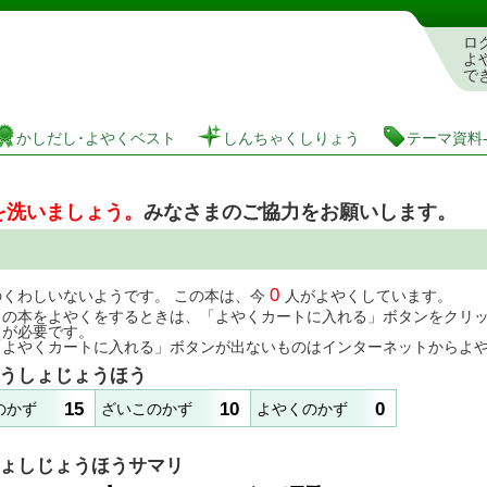
としょかんぞうしょけんさく・よやくシステム
ロ
よ
で
かしだし･よやくベスト
しんちゃくしりょう
テーマ資料
を洗いましょう。
みなさまのご協力をお願いします。
0
のくわしいないようです。 この本は、今
人がよやくしています。
この本をよやくをするときは、「よやくカートに入れる」ボタンをクリ
ドが必要です。
「よやくカートに入れる」ボタンが出ないものはインターネットからよ
うしょじょうほう
15
10
0
のかず
ざいこのかず
よやくのかず
ょしじょうほうサマリ