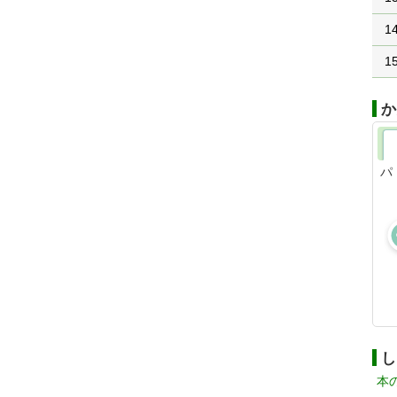
1
1
か
パ
し
本