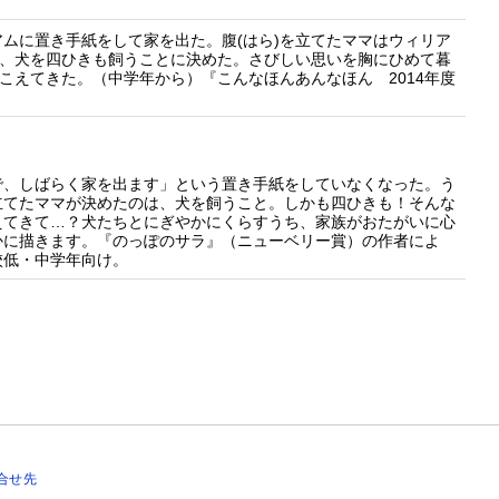
ムに置き手紙をして家を出た。腹(はら)を立てたママはウィリア
と、犬を四ひきも飼うことに決めた。さびしい思いを胸にひめて暮
こえてきた。（中学年から）『こんなほんあんなほん 2014年度
で、しばらく家を出ます」という置き手紙をしていなくなった。う
立てたママが決めたのは、犬を飼うこと。しかも四ひきも！そんな
えてきて…？犬たちとにぎやかにくらすうち、家族がおたがいに心
かに描きます。『のっぽのサラ』（ニューベリー賞）の作者によ
校低・中学年向け。
合せ先