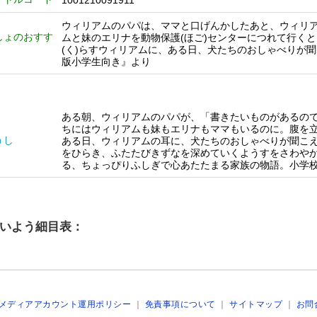
1001210091911
ウィリアムのパパは、ママと口げんかしたあと、ウィリア
しょのおすす
ムと妹のエリナを動物保護(ほご)センターにつれて行く
(く)らすウィリアムに、ある日、犬たちのおしゃべりが聞
版小学生向き』より
ある朝、ウィリアムのパパが、「書きたいものがあるの
ちにはウィリアムも妹もエリナもママもいるのに。腹を
うし
ある日、ウィリアムの耳に、犬たちのおしゃべりが聞こ
をひらき、ふたたびきずなを深めていくようすをさわや
る、ちょっぴりふしぎで心あたたまる家族の物語。小学
いよう細目表：
メディアアカウント運用ポリシー
｜
免責事項について
｜
サイトマップ
｜
お問