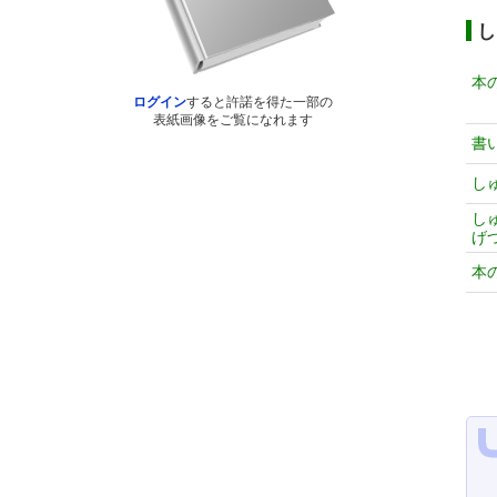
し
本
ログイン
すると許諾を得た一部の
表紙画像をご覧になれます
書
し
し
げ
本