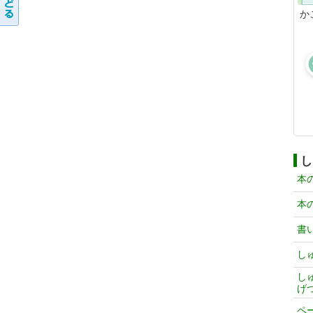
か
し
本
本
書
し
し
げ
ペ