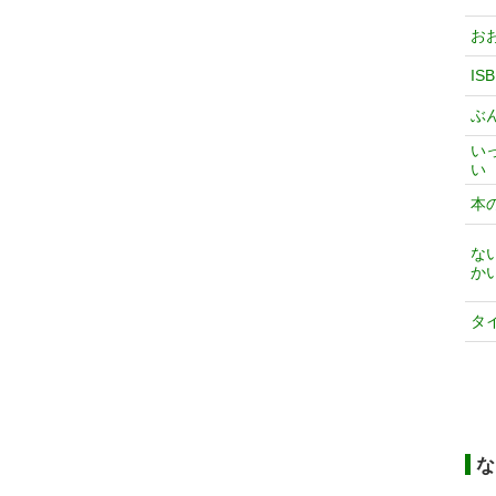
お
IS
ぶ
い
い
本
な
か
タ
な