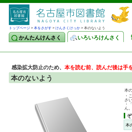
トップページ
>
本をさがす
>
けんさくけっか
> 本のないよう
かんたんけんさく
いろいろけんさく
感染拡大防止のため、
本を読む前、読んだ後は手
本のないよう
本
・
さ
・
ん
ぞ
本