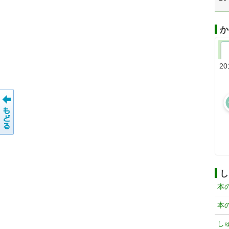
か
20
し
本
本
し