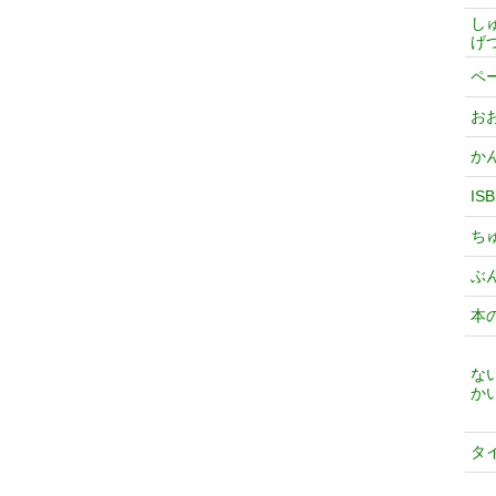
し
げ
ペ
お
か
IS
ち
ぶ
本
な
か
タ