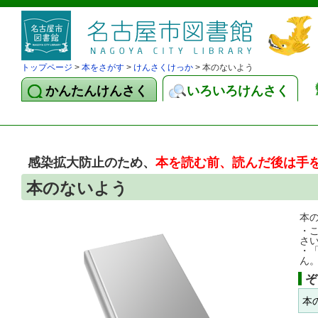
トップページ
>
本をさがす
>
けんさくけっか
> 本のないよう
かんたんけんさく
いろいろけんさく
感染拡大防止のため、
本を読む前、読んだ後は手
本のないよう
本
・
さ
・
ん
ぞ
本