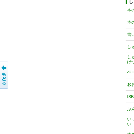
し
本
本
書
し
し
げ
ペ
お
IS
ぶ
い
い