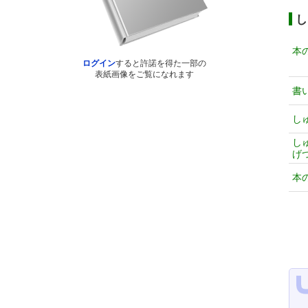
し
本
ログイン
すると許諾を得た一部の
表紙画像をご覧になれます
書
し
し
げ
本