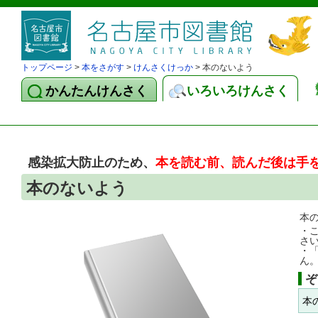
トップページ
>
本をさがす
>
けんさくけっか
> 本のないよう
かんたんけんさく
いろいろけんさく
感染拡大防止のため、
本を読む前、読んだ後は手
本のないよう
本
・
さ
・
ん
ぞ
本