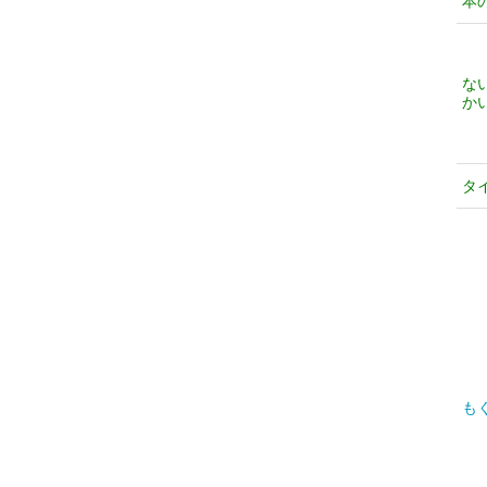
本
な
か
タ
も