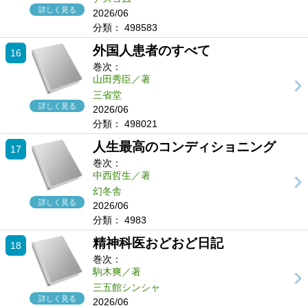
詳しく見る
2026/06
分類：
498583
外国人患者のすべて
16
巻次：
山田秀臣／著
三省堂
詳しく見る
2026/06
分類：
498021
人生最高のコンディショニング
17
巻次：
中西哲生／著
幻冬舎
詳しく見る
2026/06
分類：
4983
精神科医おどおど日記
18
巻次：
駒木爽／著
三五館シンシャ
詳しく見る
2026/06