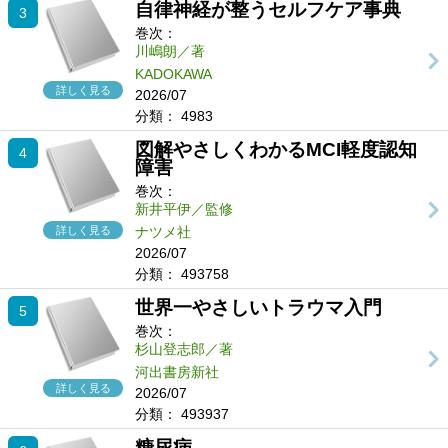
自律神経が整うセルフケア事典
3
巻次：
川嶋朗／著
KADOKAWA
詳しく見る
2026/07
分類：
4983
図解やさしくわかるMCI軽度認知
4
障害
巻次：
新井平伊／監修
詳しく見る
ナツメ社
2026/07
分類：
493758
世界一やさしいトラウマ入門
5
巻次：
杉山登志郎／著
河出書房新社
詳しく見る
2026/07
分類：
493937
糖尿病