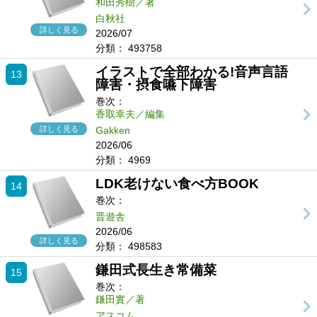
和田秀樹／著
白秋社
詳しく見る
2026/07
分類：
493758
イラストで全部わかる!音声言語
13
障害・摂食嚥下障害
巻次：
香取幸夫／編集
詳しく見る
Gakken
2026/06
分類：
4969
LDK老けない食べ方BOOK
14
巻次：
晋遊舎
2026/06
詳しく見る
分類：
498583
鎌田式長生き常備菜
15
巻次：
鎌田實／著
アスコム