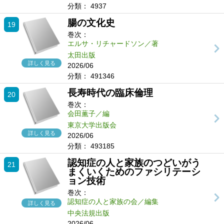
分類：
4937
腸の文化史
19
巻次：
エルサ・リチャードソン／著
太田出版
詳しく見る
2026/06
分類：
491346
長寿時代の臨床倫理
20
巻次：
会田薫子／編
東京大学出版会
詳しく見る
2026/06
分類：
493185
認知症の人と家族のつどいがう
21
まくいくためのファシリテーシ
ョン技術
巻次：
認知症の人と家族の会／編集
詳しく見る
中央法規出版
2026/06