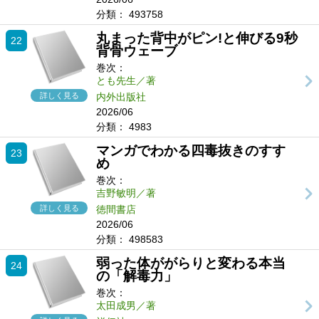
分類：
493758
丸まった背中がピン!と伸びる9秒
22
背骨ウェーブ
巻次：
とも先生／著
詳しく見る
内外出版社
2026/06
分類：
4983
マンガでわかる四毒抜きのすす
23
め
巻次：
吉野敏明／著
詳しく見る
徳間書店
2026/06
分類：
498583
弱った体ががらりと変わる本当
24
の「解毒力」
巻次：
太田成男／著