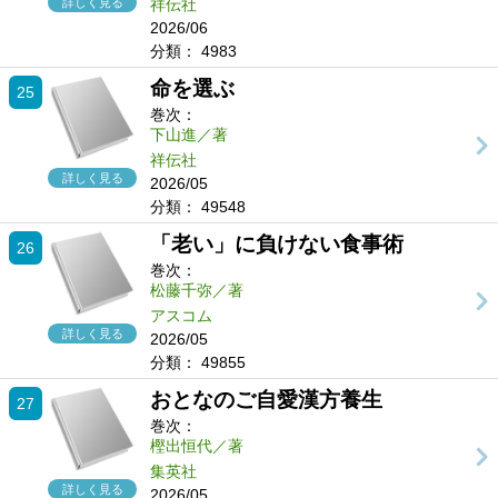
詳しく見る
祥伝社
2026/06
分類：
4983
命を選ぶ
25
巻次：
下山進／著
祥伝社
詳しく見る
2026/05
分類：
49548
「老い」に負けない食事術
26
巻次：
松藤千弥／著
アスコム
詳しく見る
2026/05
分類：
49855
おとなのご自愛漢方養生
27
巻次：
樫出恒代／著
集英社
詳しく見る
2026/05