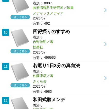
巻次：
0007
医療情報科学研究所／編集
メディックメディア
詳しく見る
2026/07
分類：
492
四得摂りのすすめ
10
巻次：
吉野敏明／著
扶桑社
詳しく見る
2026/07
分類：
498583
若返り1日3分の真向法
11
巻次：
佐藤康彦／著
さくら舎
詳しく見る
2026/07
分類：
4983
和田式脳メンテ
12
巻次：