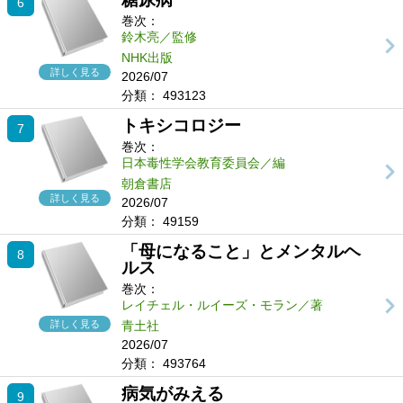
6
巻次：
鈴木亮／監修
NHK出版
詳しく見る
2026/07
分類：
493123
トキシコロジー
7
巻次：
日本毒性学会教育委員会／編
朝倉書店
詳しく見る
2026/07
分類：
49159
「母になること」とメンタルヘ
8
ルス
巻次：
レイチェル・ルイーズ・モラン／著
詳しく見る
青土社
2026/07
分類：
493764
病気がみえる
9