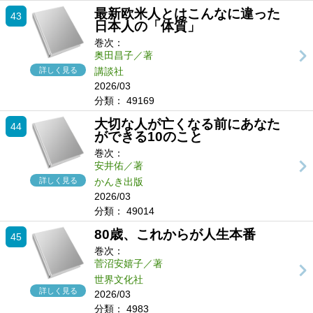
最新欧米人とはこんなに違った
43
日本人の「体質」
巻次：
奥田昌子／著
詳しく見る
講談社
2026/03
分類：
49169
大切な人が亡くなる前にあなた
44
ができる10のこと
巻次：
安井佑／著
詳しく見る
かんき出版
2026/03
分類：
49014
80歳、これからが人生本番
45
巻次：
菅沼安嬉子／著
世界文化社
詳しく見る
2026/03
分類：
4983