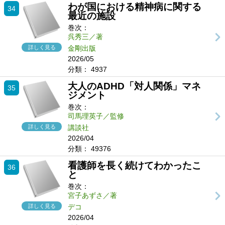
わが国における精神病に関する
34
最近の施設
巻次：
呉秀三／著
詳しく見る
金剛出版
2026/05
分類：
4937
大人のADHD「対人関係」マネ
35
ジメント
巻次：
司馬理英子／監修
詳しく見る
講談社
2026/04
分類：
49376
看護師を長く続けてわかったこ
36
と
巻次：
宮子あずさ／著
詳しく見る
デコ
2026/04