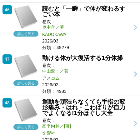
読むと「一瞬」で体が変わるす
46
ごい本
巻次：
奥中伸／著
詳しく見る
KADOKAWA
2026/03
分類：
49279
動ける体が大復活する1分体操
47
巻次：
中山潤一／著
アスコム
詳しく見る
2026/02
分類：
4983
運動を頑張らなくても手指の変
48
形痛み・はれ・こわばりが自力
でよくなる!1分ほぐし大全
巻次：
高平尚伸／[著]
詳しく見る
文響社
2026/02