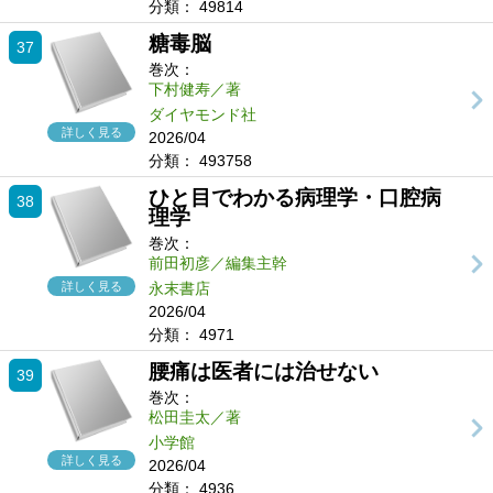
分類：
49814
糖毒脳
37
巻次：
下村健寿／著
ダイヤモンド社
詳しく見る
2026/04
分類：
493758
ひと目でわかる病理学・口腔病
38
理学
巻次：
前田初彦／編集主幹
詳しく見る
永末書店
2026/04
分類：
4971
腰痛は医者には治せない
39
巻次：
松田圭太／著
小学館
詳しく見る
2026/04
分類：
4936