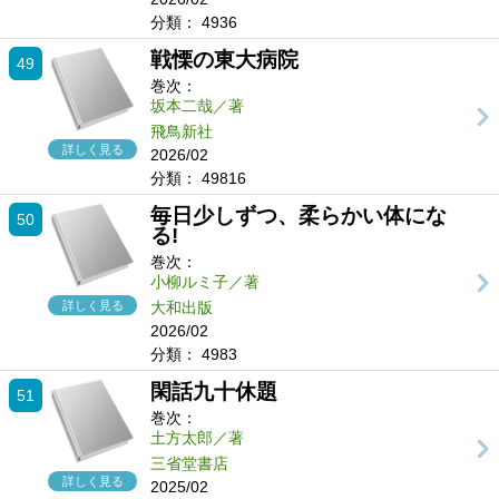
分類：
4936
戦慄の東大病院
49
巻次：
坂本二哉／著
飛鳥新社
詳しく見る
2026/02
分類：
49816
毎日少しずつ、柔らかい体にな
50
る!
巻次：
小柳ルミ子／著
詳しく見る
大和出版
2026/02
分類：
4983
閑話九十休題
51
巻次：
土方太郎／著
三省堂書店
詳しく見る
2025/02