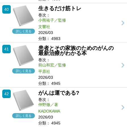
生きるだけ筋トレ
40
巻次：
小熊祐子／監修
文響社
詳しく見る
2026/03
分類：
4983
患者とその家族のためのがんの
41
最新治療がわかる本
巻次：
前山和宏／監修
詳しく見る
平原社
2026/03
分類：
4945
がんは運である?
42
巻次：
仲野徹／著
KADOKAWA
詳しく見る
2026/03
分類：
4945