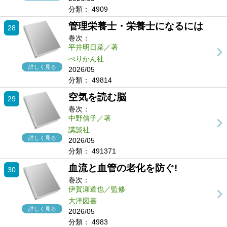
分類：
4909
管理栄養士・栄養士になるには
28
巻次：
平井明日菜／著
ぺりかん社
詳しく見る
2026/05
分類：
49814
空気を読む脳
29
巻次：
中野信子／著
講談社
詳しく見る
2026/05
分類：
491371
血流と血管の老化を防ぐ!
30
巻次：
伊賀瀬道也／監修
大洋図書
詳しく見る
2026/05
分類：
4983