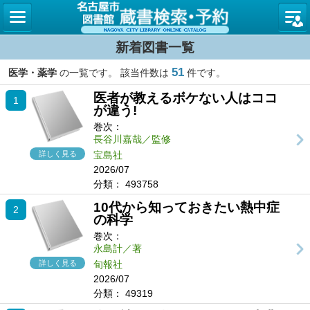
名古屋
新着図書一覧
51
医学・薬学
の一覧です。 該当件数は
件です。
医者が教えるボケない人はココ
1
が違う!
巻次：
長谷川嘉哉／監修
詳しく見る
宝島社
2026/07
分類：
493758
10代から知っておきたい熱中症
2
の科学
巻次：
永島計／著
詳しく見る
旬報社
2026/07
分類：
49319