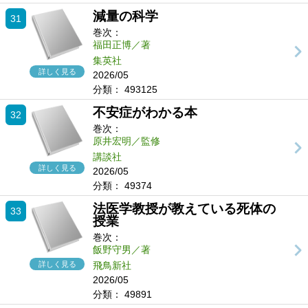
減量の科学
31
巻次：
福田正博／著
集英社
詳しく見る
2026/05
分類：
493125
不安症がわかる本
32
巻次：
原井宏明／監修
講談社
詳しく見る
2026/05
分類：
49374
法医学教授が教えている死体の
33
授業
巻次：
飯野守男／著
詳しく見る
飛鳥新社
2026/05
分類：
49891