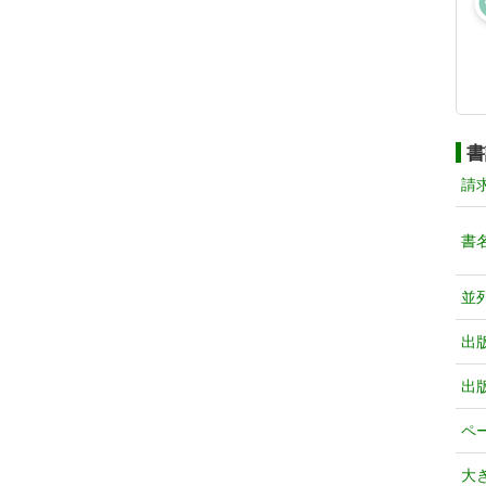
書
請
書
並
出
出
ペ
大