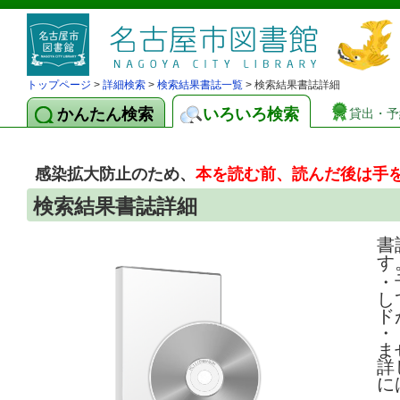
トップページ
>
詳細検索
>
検索結果書誌一覧
> 検索結果書誌詳細
かんたん検索
いろいろ検索
貸出・予
感染拡大防止のため、
本を読む前、読んだ後は手
検索結果書誌詳細
書
す
・
し
ド
・
ま
詳
に