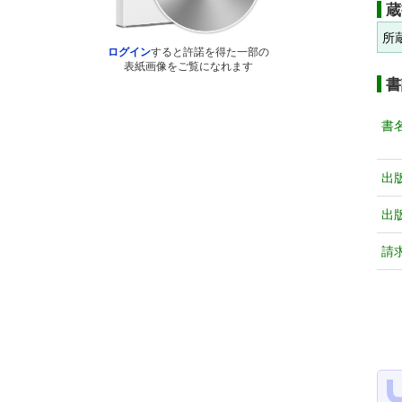
蔵
所
ログイン
すると許諾を得た一部の
表紙画像をご覧になれます
書
書
出
出
請