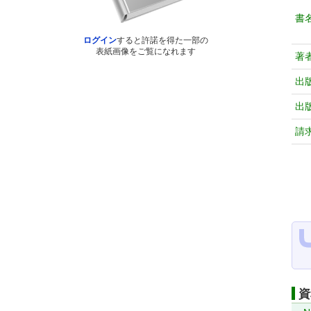
書
ログイン
すると許諾を得た一部の
表紙画像をご覧になれます
著
出
出
請
資