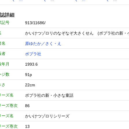
誌詳細
求記号
913/11686/
名
かいけつゾロリのなぞなぞ大さくせん (ポプラ社の新・
者名
原ゆたか／さく・え
版者
ポプラ社
版年月
1993.6
ージ数
91p
きさ
22cm
リーズ名
ポプラ社の新・小さな童話
リーズ巻次
86
リーズ名
かいけつゾロリシリーズ
リーズ巻次
13