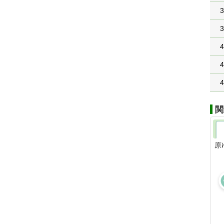
3
3
4
4
4
関
原