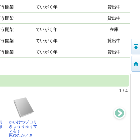
どう開架
ていがく年
貸出中
どう開架
貸出中
どう開架
ていがく年
在庫
どう開架
ていがく年
貸出中
どう開架
ていがく年
貸出中
1
/
4
リ
かいけつゾロリ
かいけつゾロリ
かいけつゾロリ
かいけつゾロリ
ま
きょうりゅうマ
のおやじギャグ
にんじゃおばけ
きょうふのダン
マをす…
&なぞ…
あらわ…
ジョン
原ゆたか／さ
原ゆたか／原作,
原ゆたか／さ
原ゆたか／さ
く・…
…
く・…
く・…