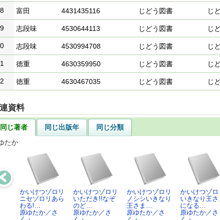
8
富田
4431435116
じどう図書
じ
9
志段味
4530644113
じどう図書
じ
0
志段味
4530994708
じどう図書
じ
1
徳重
4630359950
じどう図書
じ
2
徳重
4630467035
じどう図書
じ
連資料
同じ著者
同じ出版年
同じ分類
ゆたか
かいけつゾロリ
かいけつゾロリ
かいけつゾロリ
かいけつゾロ
ニセゾロリあら
いただき!!なぞ
ノシシいきなり
いきなり王さ
わる!…
のど…
王さま…
になる…
原ゆたか／さ
原ゆたか／さ
原ゆたか／さ
原ゆたか／さ
く・…
く・…
く・…
く・…