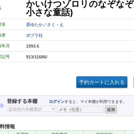
かいけつゾロリのなぞなぞ
名
小さな童話)
者名
原ゆたか／さく・え
版者
ポプラ社
版年月
1993.6
求記号
913/11686/
登録する本棚
ログイン
すると、マイ本棚が利用できます。
料情報