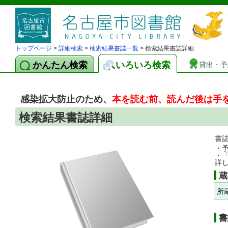
トップページ
>
詳細検索
>
検索結果書誌一覧
> 検索結果書誌詳細
かんたん検索
いろいろ検索
貸出・予
感染拡大防止のため、
本を読む前、読んだ後は手
検索結果書誌詳細
書
・
・
詳
蔵
所
書