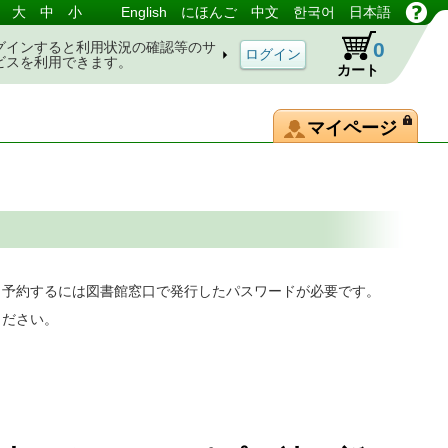
大
中
小
English
にほんご
中文
한국어
日本語
0
グインすると利用状況の確認等のサ
ビスを利用できます。
カート
マイページ
。予約するには図書館窓口で発行したパスワードが必要です。
ください。