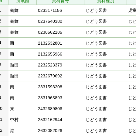
o.
所蔵館
資料番号
資料種別
1
鶴舞
0233171156
じどう図書
児
2
鶴舞
0237540380
じどう図書
じ
3
鶴舞
0238562185
じどう図書
じ
4
西
2132532801
じどう図書
じ
5
西
2132655966
じどう図書
じ
6
熱田
2232523379
じどう図書
じ
7
熱田
2232679692
じどう図書
じ
8
南
2331593208
じどう図書
じ
9
南
2331965893
じどう図書
じ
0
東
2432689806
じどう図書
じ
1
中村
2532162944
じどう図書
じ
2
港
2632082026
じどう図書
じ