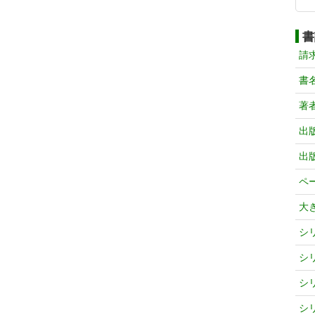
書
請
書
著
出
出
ペ
大
シ
シ
シ
シ