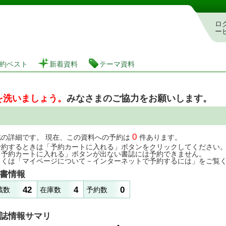
図書館 蔵書検索・予約システム
ロ
ー
約ベスト
新着資料
テーマ資料
を洗いましょう。
みなさまのご協力をお願いします。
0
誌の詳細です。 現在、この資料への予約は
件あります。
予約するときは「予約カートに入れる」ボタンをクリックしてください
「予約カートに入れる」ボタンが出ない書誌には予約できません。
しくは「マイページについて－インターネットで予約するには」をご覧
書情報
42
4
0
蔵数
在庫数
予約数
誌情報サマリ