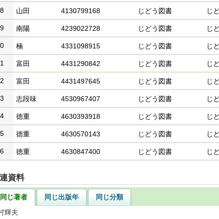
8
山田
4130799168
じどう図書
じ
9
南陽
4239022728
じどう図書
じ
0
楠
4331098915
じどう図書
じ
1
富田
4431290842
じどう図書
じ
2
富田
4431497645
じどう図書
じ
3
志段味
4530967407
じどう図書
じ
4
徳重
4630393918
じどう図書
じ
5
徳重
4630570143
じどう図書
じ
6
徳重
4630847400
じどう図書
じ
連資料
同じ著者
同じ出版年
同じ分類
村輝夫