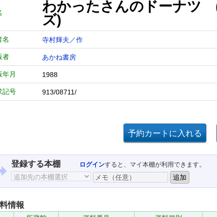
わかったさんのドーナツ 
名
ズ)
者名
寺村輝夫／作
版者
あかね書房
版年月
1988
求記号
913/08711/
登録する本棚
ログイン
すると、マイ本棚が利用できます。
料情報