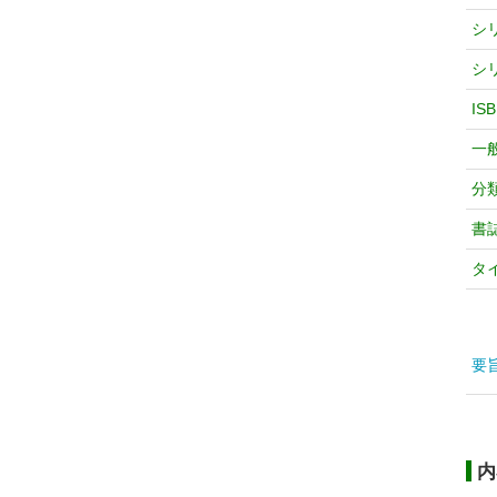
シ
シ
IS
一
分
書
タ
要
内