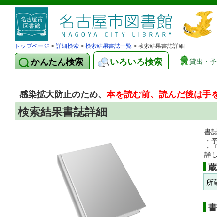
トップページ
>
詳細検索
>
検索結果書誌一覧
> 検索結果書誌詳細
かんたん検索
いろいろ検索
貸出・予
感染拡大防止のため、
本を読む前、読んだ後は手
検索結果書誌詳細
書
・
・
詳
蔵
所
書