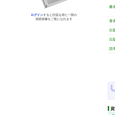
書
ログイン
すると許諾を得た一部の
表紙画像をご覧になれます
著
出
出
請
資