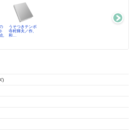
の
うそつきテンボ
ぼくは王さまど
ぼくは王さまは
ぼくは王さまぼ
ト
寺村輝夫／作,
うぶつコレクシ
つめいコレクシ
うけんコレクシ
絵,
和…
ョン
ョン
ョン
寺村輝夫／作,
寺村輝夫／作,
寺村輝夫／作,
和…
和…
和…
)