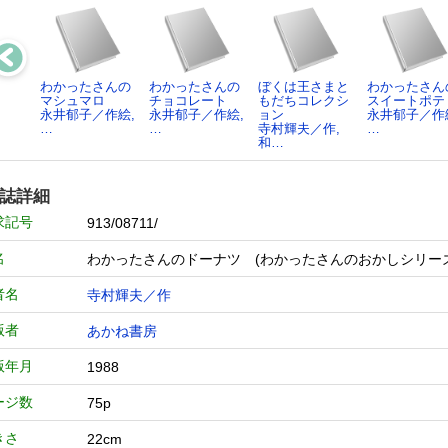
わかったさんの
わかったさんの
ぼくは王さまと
わかったさん
マシュマロ
チョコレート
もだちコレクシ
スイートポテ
永井郁子／作絵,
永井郁子／作絵,
ョン
永井郁子／作
…
…
寺村輝夫／作,
…
和…
誌詳細
求記号
913/08711/
名
わかったさんのドーナツ (わかったさんのおかしシリーズ
者名
寺村輝夫／作
版者
あかね書房
版年月
1988
ージ数
75p
きさ
22cm