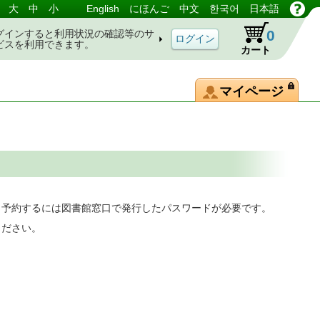
大
中
小
English
にほんご
中文
한국어
日本語
0
グインすると利用状況の確認等のサ
ビスを利用できます。
カート
マイページ
。予約するには図書館窓口で発行したパスワードが必要です。
ください。