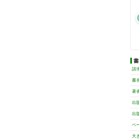
書
請
書
著
出
出
ペ
大