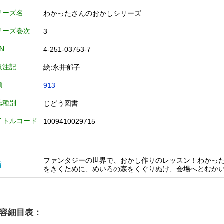
リーズ名
わかったさんのおかしシリーズ
リーズ巻次
3
BN
4-251-03753-7
般注記
絵:永井郁子
類
913
誌種別
じどう図書
イトルコード
1009410029715
ファンタジーの世界で、おかし作りのレッスン！わかっ
旨
をきくために、めいろの森をくぐりぬけ、会場へとむか
容細目表：