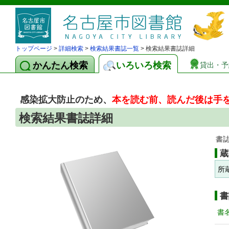
トップページ
>
詳細検索
>
検索結果書誌一覧
> 検索結果書誌詳細
かんたん検索
いろいろ検索
貸出・予
感染拡大防止のため、
本を読む前、読んだ後は手
検索結果書誌詳細
書
蔵
所
書
書