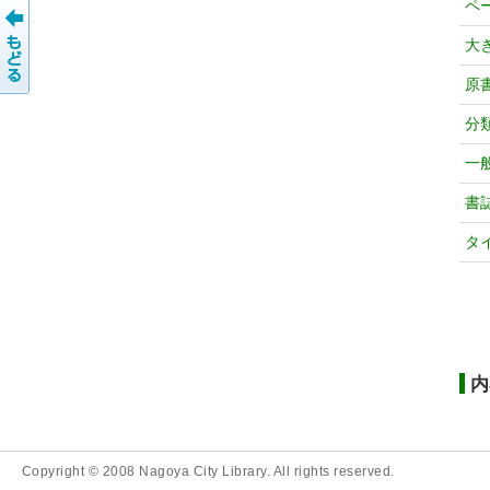
ペ
大
原
分
一
書
タ
内
Copyright © 2008 Nagoya City Library. All rights reserved.