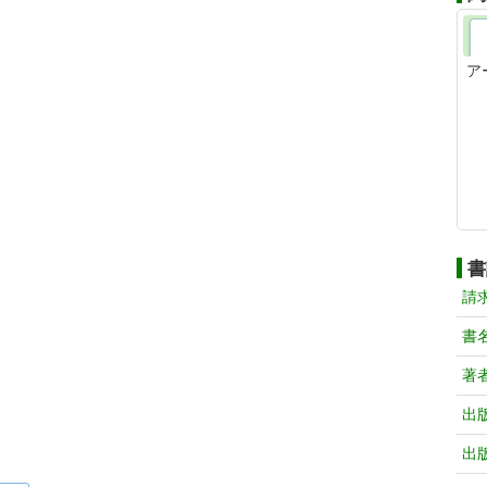
ア
書
請
書
著
出
出