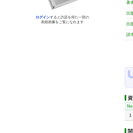
著
出
ログイン
すると許諾を得た一部の
表紙画像をご覧になれます
出
請
資
No
1
関