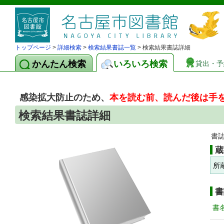
トップページ
>
詳細検索
>
検索結果書誌一覧
> 検索結果書誌詳細
かんたん検索
いろいろ検索
貸出・予
感染拡大防止のため、
本を読む前、読んだ後は手
検索結果書誌詳細
書
蔵
所
書
書