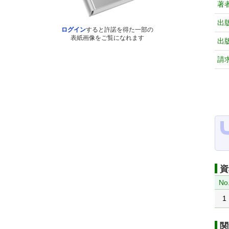
著
出
ログイン
すると許諾を得た一部の
表紙画像をご覧になれます
出
請
資
No
1
関