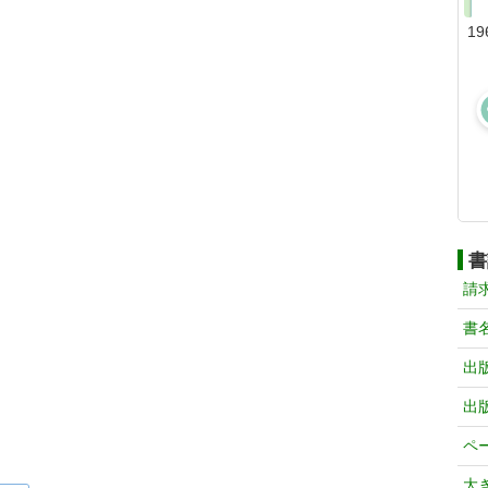
19
書
請
書
出
出
ペ
大