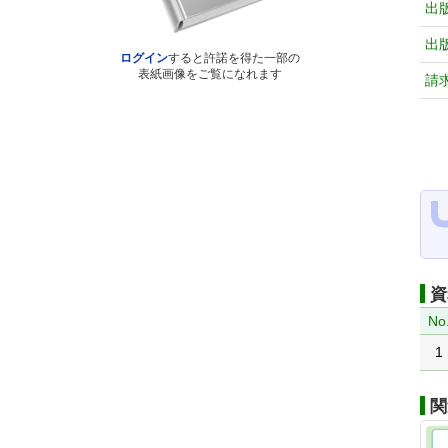
出
出
ログイン
すると許諾を得た一部の
表紙画像をご覧になれます
請
資
No
1
関