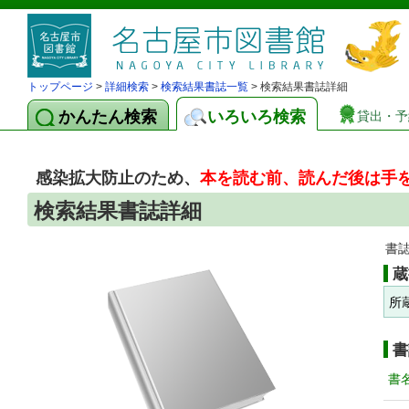
トップページ
>
詳細検索
>
検索結果書誌一覧
> 検索結果書誌詳細
かんたん検索
いろいろ検索
貸出・予
感染拡大防止のため、
本を読む前、読んだ後は手
検索結果書誌詳細
書
蔵
所
書
書