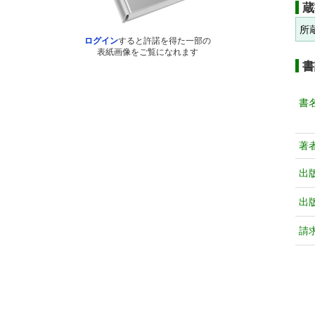
蔵
所
ログイン
すると許諾を得た一部の
表紙画像をご覧になれます
書
書
著
出
出
請