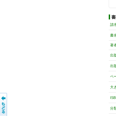
書
請
書
著
出
出
ペ
大
IS
分