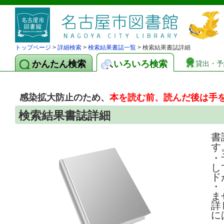
トップページ
>
詳細検索
>
検索結果書誌一覧
> 検索結果書誌詳細
かんたん検索
いろいろ検索
貸出・予
感染拡大防止のため、
本を読む前、読んだ後は手
検索結果書誌詳細
書
す
・
し
ド
・
ま
詳
に