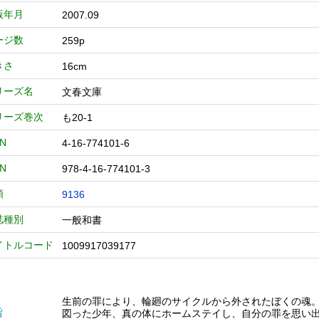
版年月
2007.09
ージ数
259p
きさ
16cm
リーズ名
文春文庫
リーズ巻次
も20-1
BN
4-16-774101-6
BN
978-4-16-774101-3
類
9136
誌種別
一般和書
イトルコード
1009917039177
生前の罪により、輪廻のサイクルから外されたぼくの魂
旨
図った少年、真の体にホームステイし、自分の罪を思い