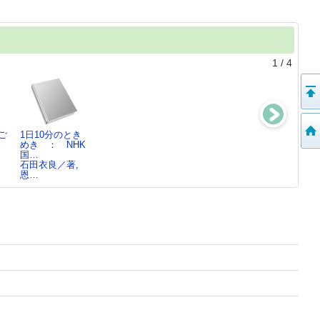
1
/
4
ご
1日10分のとき
<きもち>がいち
雨の中で踊
獣の夜
めき ： NHK
ばん好きなもの
れ ： 現代の
森絵都／著
国…
ティナ・オジェ
短篇小説ベ…
石田衣良／著,
ヴ…
日本文藝家協会
恩…
／…