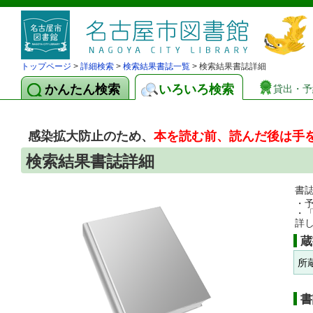
トップページ
>
詳細検索
>
検索結果書誌一覧
> 検索結果書誌詳細
かんたん検索
いろいろ検索
貸出・予
感染拡大防止のため、
本を読む前、読んだ後は手
検索結果書誌詳細
書
・
・
詳
蔵
所
書