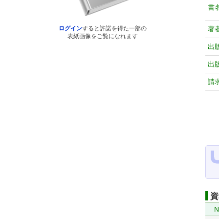
書
著
ログイン
すると許諾を得た一部の
表紙画像をご覧になれます
出
出
請
資
N