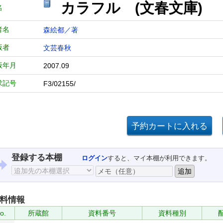
カラフル (文春文庫)
名
者名
森絵都／著
版者
文芸春秋
版年月
2007.09
求記号
F3/02155/
登録する本棚
ログイン
すると、マイ本棚が利用できます。
料情報
o.
所蔵館
資料番号
資料種別