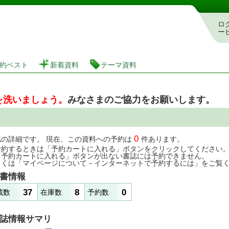
図書館 蔵書検索・予約システム
ロ
ー
約ベスト
新着資料
テーマ資料
を洗いましょう。
みなさまのご協力をお願いします。
0
誌の詳細です。 現在、この資料への予約は
件あります。
予約するときは「予約カートに入れる」ボタンをクリックしてください
「予約カートに入れる」ボタンが出ない書誌には予約できません。
しくは「マイページについて－インターネットで予約するには」をご覧
書情報
37
8
0
蔵数
在庫数
予約数
誌情報サマリ