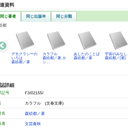
連資料
同じ著者
同じ出版年
同じ分類
絵都
デモクラシーの
カラフル
あしたのことば
宇宙のみなし
いろは
森絵都／著,カ
森絵都／著
森絵都／[著]
森絵都／著
シ…
誌詳細
求記号
F3/02155/
名
カラフル (文春文庫)
者名
森絵都／著
版者
文芸春秋