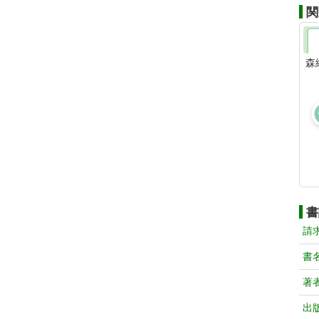
関
森
書
請
書
著
出