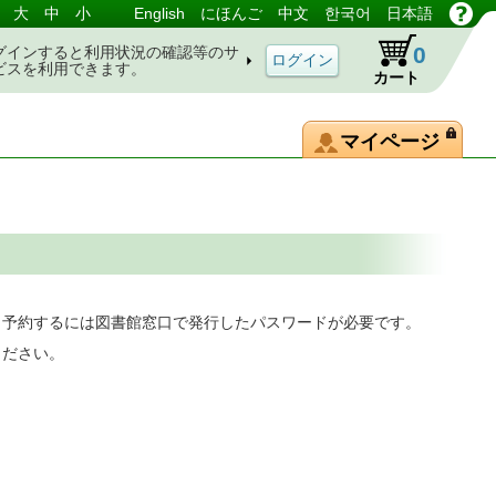
大
中
小
English
にほんご
中文
한국어
日本語
0
グインすると利用状況の確認等のサ
ビスを利用できます。
カート
マイページ
。予約するには図書館窓口で発行したパスワードが必要です。
ください。