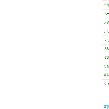
出
ペ
大
シ
シ
IS
IS
分
書
タ
要