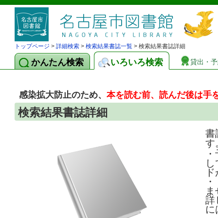
トップページ
>
詳細検索
>
検索結果書誌一覧
> 検索結果書誌詳細
かんたん検索
いろいろ検索
貸出・予
感染拡大防止のため、
本を読む前、読んだ後は手
検索結果書誌詳細
書
す
・
し
ド
・
ま
詳
に