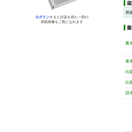
蔵
所
ログイン
すると許諾を得た一部の
表紙画像をご覧になれます
書
書
著
出
出
請