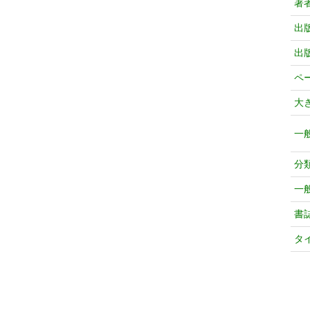
著
出
出
ペ
大
一
分
一
書
タ