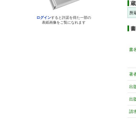
蔵
所
ログイン
すると許諾を得た一部の
表紙画像をご覧になれます
書
書
著
出
出
請