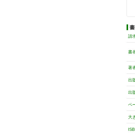
書
請
書
著
出
出
ペ
大
IS