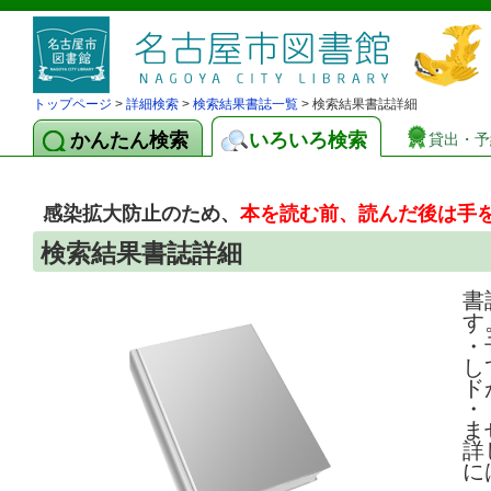
トップページ
>
詳細検索
>
検索結果書誌一覧
> 検索結果書誌詳細
かんたん検索
いろいろ検索
貸出・予
感染拡大防止のため、
本を読む前、読んだ後は手
検索結果書誌詳細
書
す
・
し
ド
・
ま
詳
に