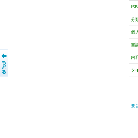
IS
分
個
書
内
タ
要