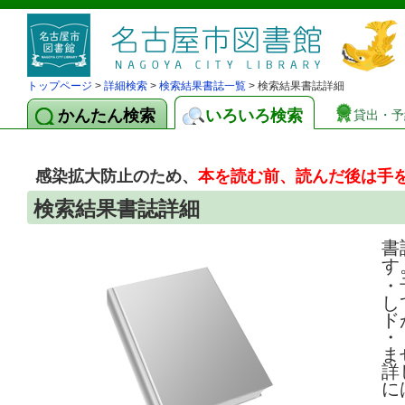
トップページ
>
詳細検索
>
検索結果書誌一覧
> 検索結果書誌詳細
かんたん検索
いろいろ検索
貸出・予
感染拡大防止のため、
本を読む前、読んだ後は手
検索結果書誌詳細
書
す
・
し
ド
・
ま
詳
に