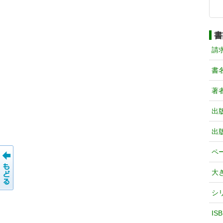
書
請
書
著
出
出
ペ
大
シ
IS