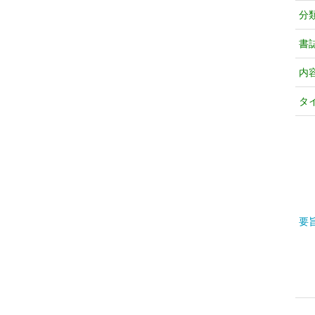
分
書
内
タ
要