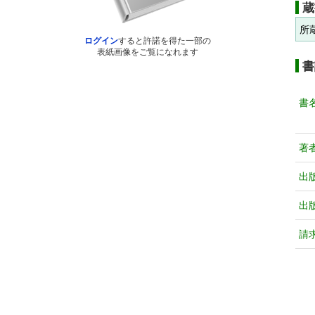
蔵
所
ログイン
すると許諾を得た一部の
表紙画像をご覧になれます
書
書
著
出
出
請