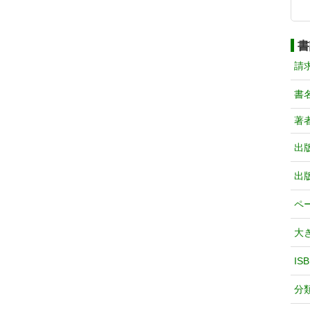
書
請
書
著
出
出
ペ
大
IS
分