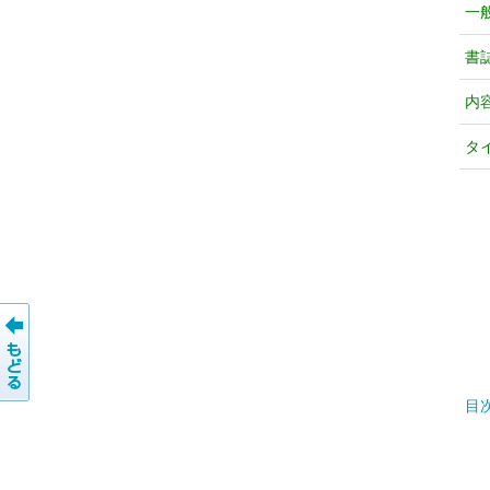
一
書
内
タ
目