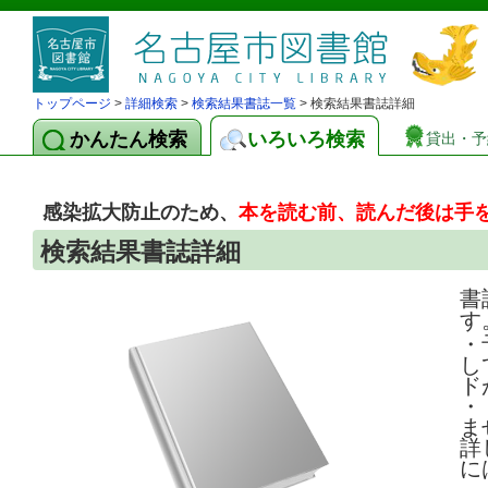
トップページ
>
詳細検索
>
検索結果書誌一覧
> 検索結果書誌詳細
かんたん検索
いろいろ検索
貸出・予
感染拡大防止のため、
本を読む前、読んだ後は手
検索結果書誌詳細
書
す
・
し
ド
・
ま
詳
に