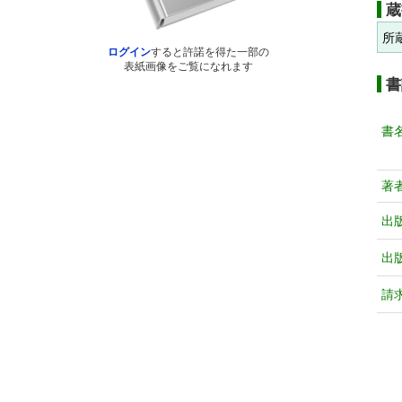
蔵
所
ログイン
すると許諾を得た一部の
表紙画像をご覧になれます
書
書
著
出
出
請