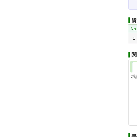
資
No
1
関
坂
書