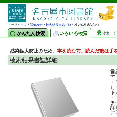
トップページ
>
詳細検索
>
検索結果書誌一覧
> 検索結果書誌詳細
かんたん検索
いろいろ検索
貸出・予
感染拡大防止のため、
本を読む前、読んだ後は手
検索結果書誌詳細
書
す
・
し
ド
・
ま
詳
に