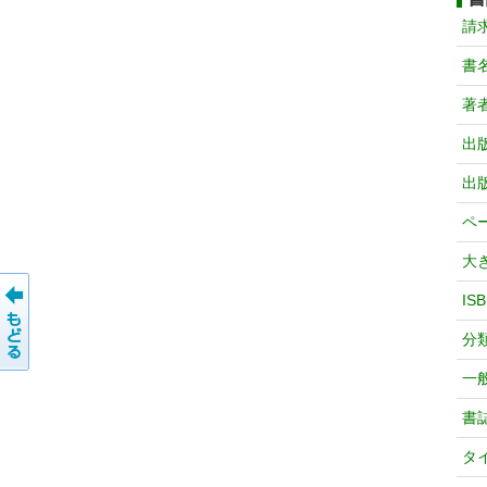
請
書
著
出
出
ペ
大
IS
分
一
書
タ