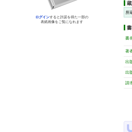
蔵
所
ログイン
すると許諾を得た一部の
表紙画像をご覧になれます
書
書
著
出
出
請