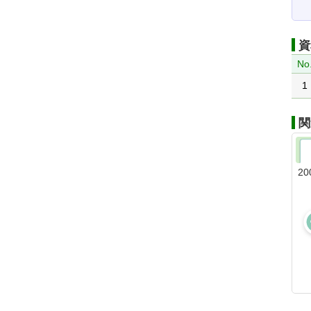
資
No
1
関
20