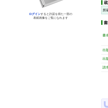
蔵
所
ログイン
すると許諾を得た一部の
表紙画像をご覧になれます
書
書
出
出
請