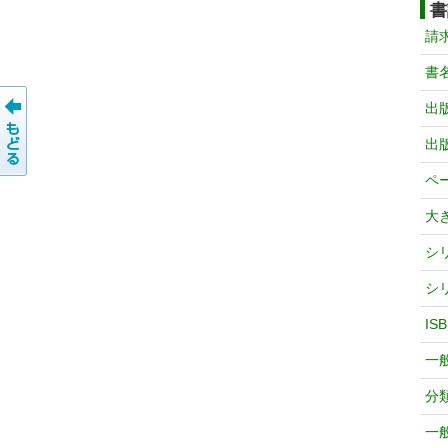
書
請
書
出
出
ペ
大
シ
シ
IS
一
分
一