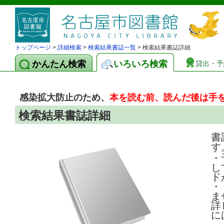
トップページ
>
詳細検索
>
検索結果書誌一覧
> 検索結果書誌詳細
かんたん検索
いろいろ検索
貸出・予
感染拡大防止のため、
本を読む前、読んだ後は手
検索結果書誌詳細
書
す
・
し
ド
・
ま
詳
に