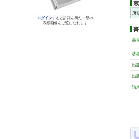
蔵
所
ログイン
すると許諾を得た一部の
表紙画像をご覧になれます
書
書
著
出
出
請