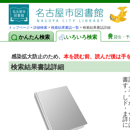
トップページ
>
詳細検索
>
検索結果書誌一覧
> 検索結果書誌詳細
かんたん検索
いろいろ検索
貸出・予
感染拡大防止のため、
本を読む前、読んだ後は手
検索結果書誌詳細
書
す
・
し
ド
・
ま
詳
に