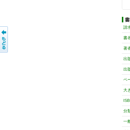
書
請
書
著
出
出
ペ
大
IS
分
一