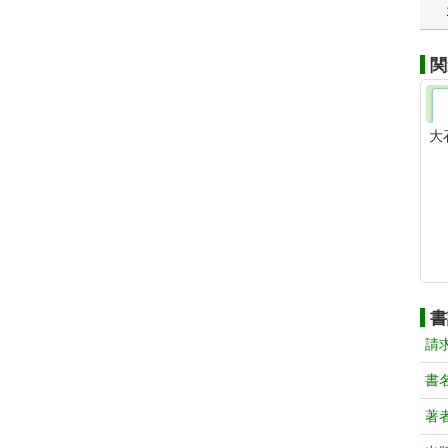
関
大
書
請
書
著