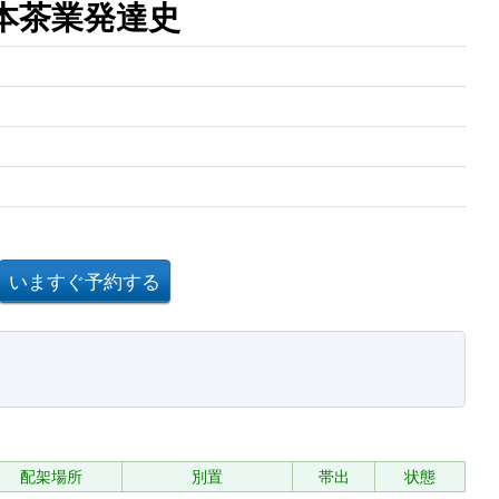
本茶業発達史
配架場所
別置
帯出
状態