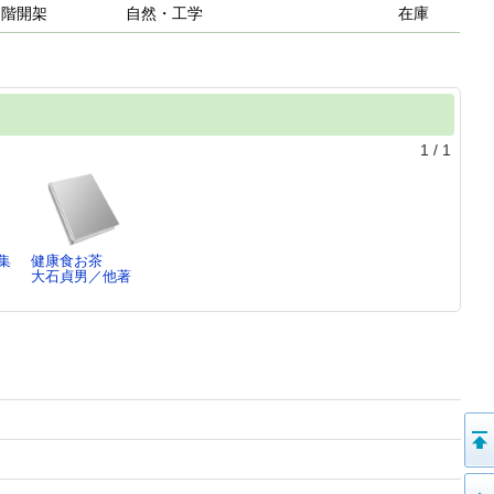
２階開架
自然・工学
在庫
1
/
1
集
健康食お茶
大石貞男／他著