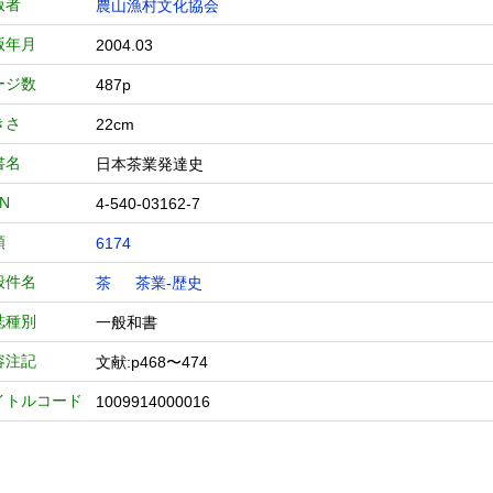
版者
農山漁村文化協会
版年月
2004.03
ージ数
487p
きさ
22cm
書名
日本茶業発達史
BN
4-540-03162-7
類
6174
般件名
茶
茶業-歴史
誌種別
一般和書
容注記
文献:p468〜474
イトルコード
1009914000016