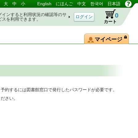
大
中
小
English
にほんご
中文
한국어
日本語
0
グインすると利用状況の確認等のサ
ビスを利用できます。
カート
マイページ
。予約するには図書館窓口で発行したパスワードが必要です。
ください。