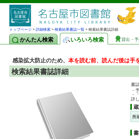
トップページ
>
詳細検索
>
検索結果書誌一覧
> 検索結果書誌詳細
かんたん検索
いろいろ検索
貸出・予
感染拡大防止のため、
本を読む前、読んだ後は手
検索結果書誌詳細
書
・
・
詳
蔵
所
書