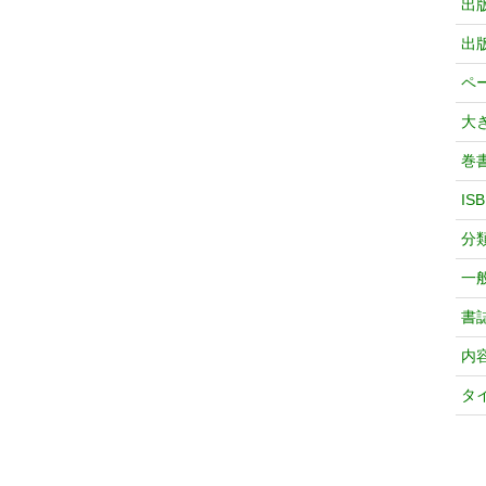
出
出
ペ
大
巻
IS
分
一
書
内
タ