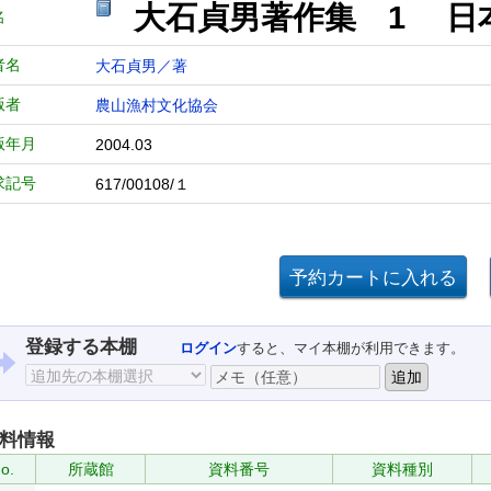
大石貞男著作集 1 日
名
者名
大石貞男／著
版者
農山漁村文化協会
版年月
2004.03
求記号
617/00108/１
登録する本棚
ログイン
すると、マイ本棚が利用できます。
料情報
o.
所蔵館
資料番号
資料種別