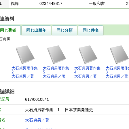
1
鶴舞
0234449817
一般和書
連資料
同じ著者
同じ出版年
同じ分類
同じ件名
石貞男
大石貞男著作集
大石貞男著作集
大石貞男著作集
大石貞男著作
2
5
4
3
大石貞男／著
大石貞男／著
大石貞男／著
大石貞男／著
誌詳細
求記号
617/00108/１
名
大石貞男著作集 1 日本茶業発達史
者名
大石貞男／著