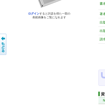
書
著
ログイン
すると許諾を得た一部の
表紙画像をご覧になれます
出
出
請
資
N