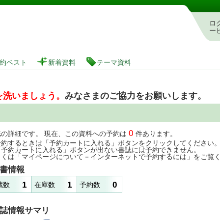
図書館 蔵書検索・予約システム
ロ
ー
約ベスト
新着資料
テーマ資料
を洗いましょう。
みなさまのご協力をお願いします。
0
誌の詳細です。 現在、この資料への予約は
件あります。
予約するときは「予約カートに入れる」ボタンをクリックしてください
「予約カートに入れる」ボタンが出ない書誌には予約できません。
しくは「マイページについて－インターネットで予約するには」をご覧
書情報
1
1
0
蔵数
在庫数
予約数
誌情報サマリ