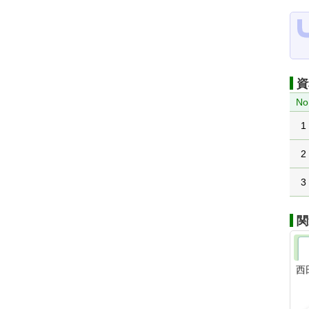
資
No
1
2
3
関
西