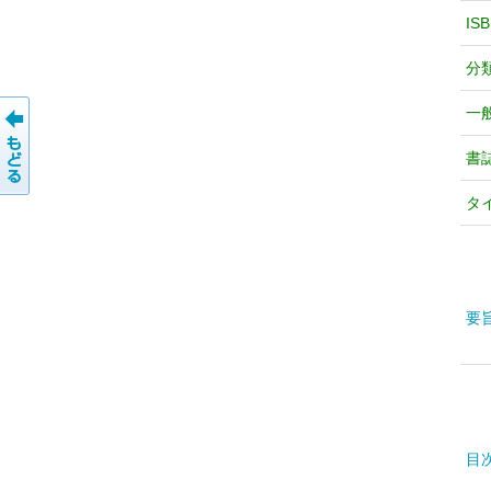
IS
分
一
書
タ
要
目