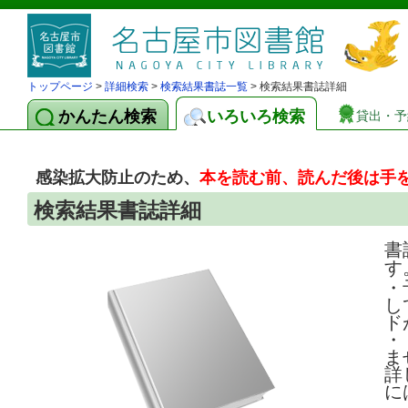
トップページ
>
詳細検索
>
検索結果書誌一覧
> 検索結果書誌詳細
かんたん検索
いろいろ検索
貸出・予
感染拡大防止のため、
本を読む前、読んだ後は手
検索結果書誌詳細
書
す
・
し
ド
・
ま
詳
に