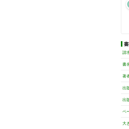
書
請
書
著
出
出
ペ
大