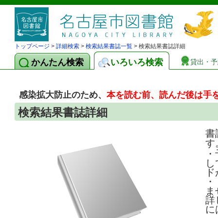
トップページ
>
詳細検索
>
検索結果書誌一覧
> 検索結果書誌詳細
かんたん検索
いろいろ検索
貸出・予
感染拡大防止のため、
本を読む前、読んだ後は手
検索結果書誌詳細
書
す
・
し
ド
・
ま
詳
に