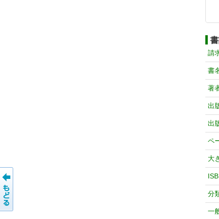
書
請
書
著
出
出
ペ
大
IS
分
一