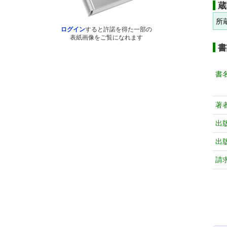
蔵
所
ログイン
すると許諾を得た一部の
表紙画像をご覧になれます
書
書
著
出
出
請