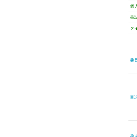
個
書
タ
要
目
著