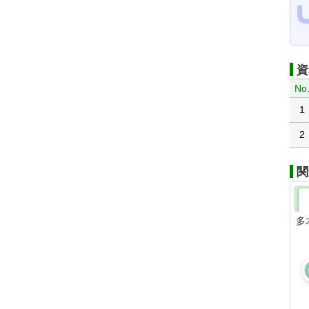
資
No
1
2
関
多