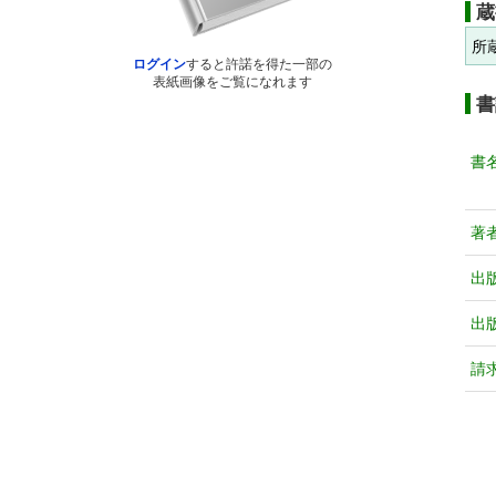
蔵
所
ログイン
すると許諾を得た一部の
表紙画像をご覧になれます
書
書
著
出
出
請