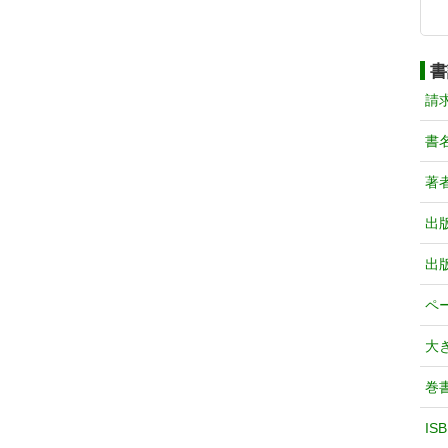
書
請
書
著
出
出
ペ
大
巻
IS