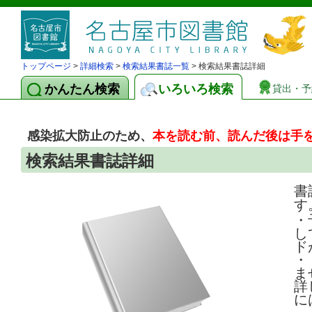
トップページ
>
詳細検索
>
検索結果書誌一覧
> 検索結果書誌詳細
かんたん検索
いろいろ検索
貸出・予
感染拡大防止のため、
本を読む前、読んだ後は手
検索結果書誌詳細
書
す
・
し
ド
・
ま
詳
に