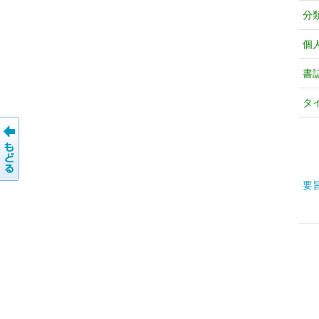
分
個
書
タ
要