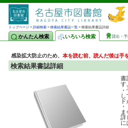
トップページ
>
詳細検索
>
検索結果書誌一覧
> 検索結果書誌詳細
かんたん検索
いろいろ検索
貸出・予
感染拡大防止のため、
本を読む前、読んだ後は手
検索結果書誌詳細
書
す
・
し
ド
・
ま
詳
に