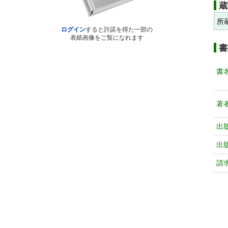
蔵
所
ログイン
すると許諾を得た一部の
表紙画像をご覧になれます
書
書
著
出
出
請