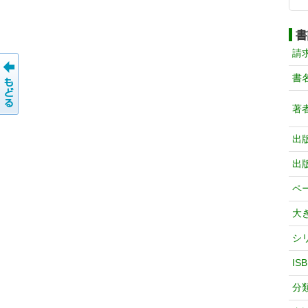
書
請
書
著
出
出
ペ
大
シ
IS
分