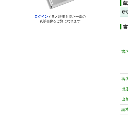
蔵
所
ログイン
すると許諾を得た一部の
表紙画像をご覧になれます
書
書
著
出
出
請