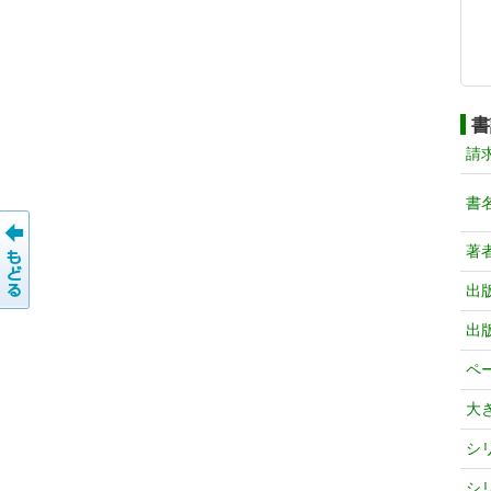
書
請
書
著
出
出
ペ
大
シ
シ