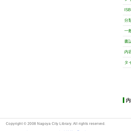
IS
分
一
書
内
タ
内
Copyright © 2008 Nagoya City Library. All rights reserved.