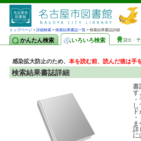
トップページ
>
詳細検索
>
検索結果書誌一覧
> 検索結果書誌詳細
かんたん検索
いろいろ検索
貸出・予
感染拡大防止のため、
本を読む前、読んだ後は手
検索結果書誌詳細
書
す
・
し
ド
・
ま
詳
に