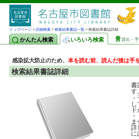
トップページ
>
詳細検索
>
検索結果書誌一覧
> 検索結果書誌詳細
かんたん検索
いろいろ検索
貸出・予
感染拡大防止のため、
本を読む前、読んだ後は手
検索結果書誌詳細
書
す
・
し
ド
・
ま
詳
に