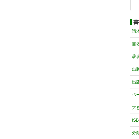
書
請
書
著
出
出
ペ
大
IS
分