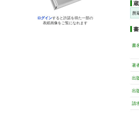
蔵
所
ログイン
すると許諾を得た一部の
表紙画像をご覧になれます
書
書
著
出
出
請