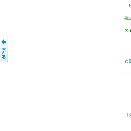
一
書
タ
要
目