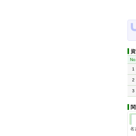
資
No
1
2
3
関
名