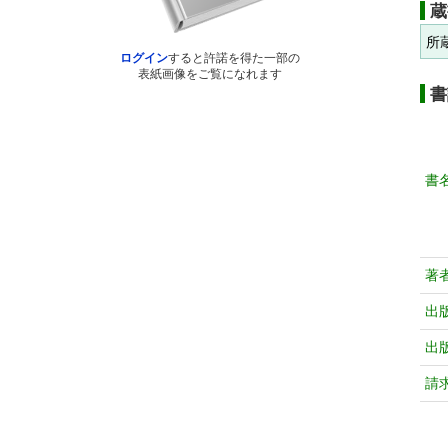
蔵
所
ログイン
すると許諾を得た一部の
表紙画像をご覧になれます
書
書
著
出
出
請