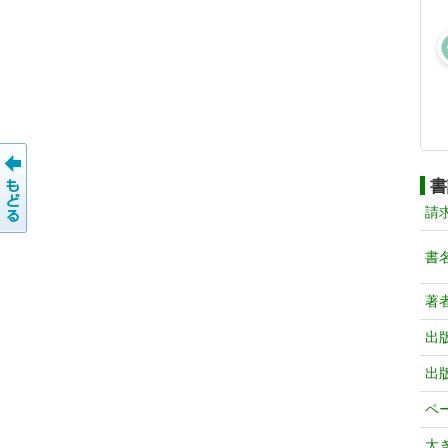
書
請
書
著
出
出
ペ
大