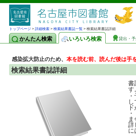
トップページ
>
詳細検索
>
検索結果書誌一覧
> 検索結果書誌詳細
かんたん検索
いろいろ検索
貸出・予
感染拡大防止のため、
本を読む前、読んだ後は手
検索結果書誌詳細
書
す
・
し
ド
・
ま
詳
に