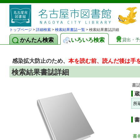
トップページ
>
詳細検索
>
検索結果書誌一覧
> 検索結果書誌詳細
かんたん検索
いろいろ検索
貸出・予
感染拡大防止のため、
本を読む前、読んだ後は手
検索結果書誌詳細
書
蔵
所
書
書