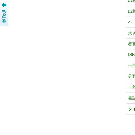
出
出
ペ
大
巻
IS
一
分
一
書
タ