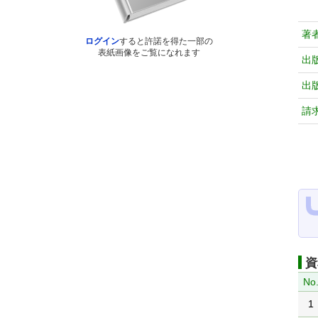
著
ログイン
すると許諾を得た一部の
表紙画像をご覧になれます
出
出
請
資
No
1