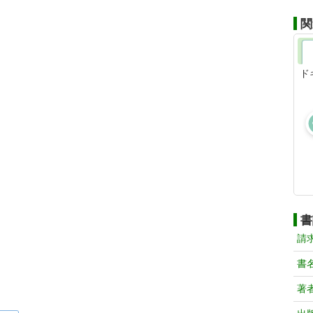
関
ド
書
請
書
著