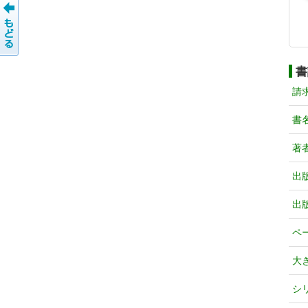
書
請
書
著
出
出
ペ
大
シ