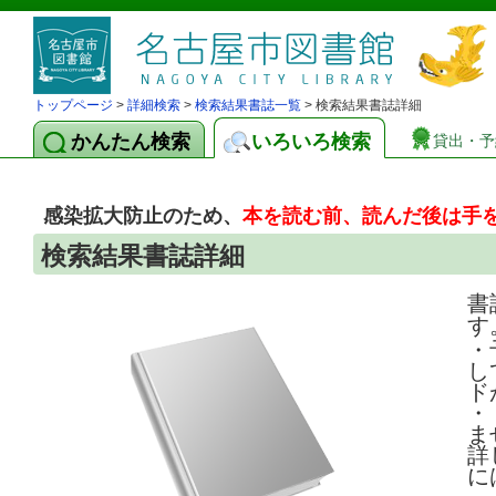
トップページ
>
詳細検索
>
検索結果書誌一覧
> 検索結果書誌詳細
かんたん検索
いろいろ検索
貸出・予
感染拡大防止のため、
本を読む前、読んだ後は手
検索結果書誌詳細
書
す
・
し
ド
・
ま
詳
に