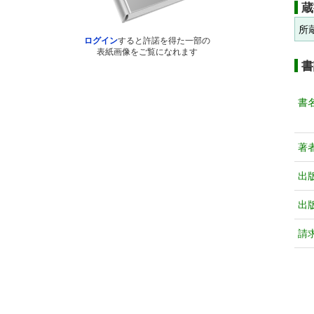
蔵
所
ログイン
すると許諾を得た一部の
表紙画像をご覧になれます
書
書
著
出
出
請