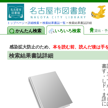
トップページ
>
詳細検索
>
検索結果書誌一覧
> 検索結果書誌詳細
かんたん検索
いろいろ検索
貸出・予
感染拡大防止のため、
本を読む前、読んだ後は手
検索結果書誌詳細
書
す
・
し
ド
・
ま
詳
に