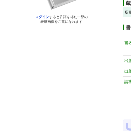
蔵
所
ログイン
すると許諾を得た一部の
表紙画像をご覧になれます
書
書
出
出
請