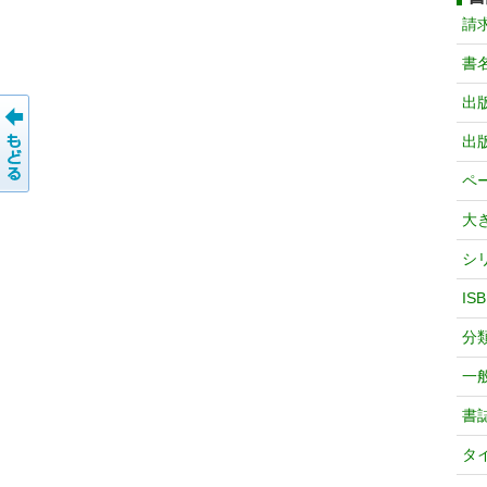
請
書
出
出
ペ
大
シ
IS
分
一
書
タ