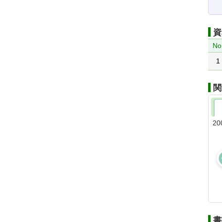
資
No
1
関
20
書