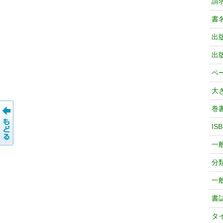
請
書
出
出
ペ
大
巻
IS
一
分
一
書
タ