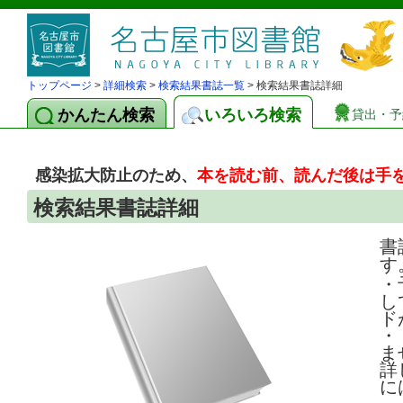
トップページ
>
詳細検索
>
検索結果書誌一覧
> 検索結果書誌詳細
かんたん検索
いろいろ検索
貸出・予
感染拡大防止のため、
本を読む前、読んだ後は手
検索結果書誌詳細
書
す
・
し
ド
・
ま
詳
に