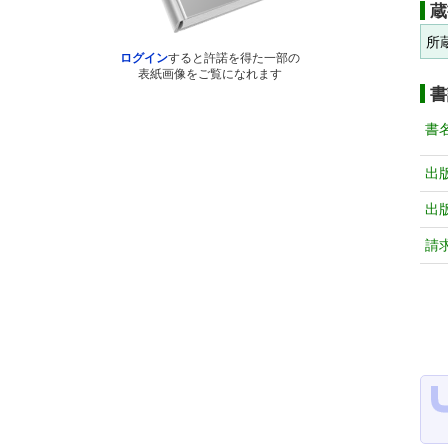
蔵
所
ログイン
すると許諾を得た一部の
表紙画像をご覧になれます
書
書
出
出
請