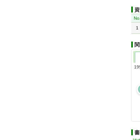
資
No
1
関
19
書