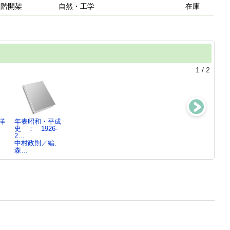
２階開架
自然・工学
在庫
1
/
2
洋
年表昭和・平成
アジア・太平洋
戦間期の日本農
50年目の証
史 ： 1926-
戦争
村社会 ： 農
言 ： アジ
森
2…
森武麿／監修
民運動…
ア・太平洋…
中村政則／編,
森武麿／著
森武麿／著
森…