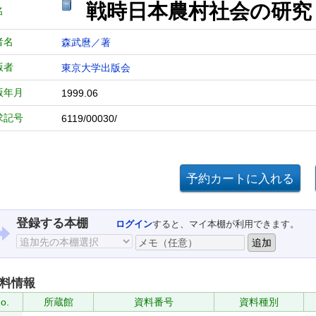
戦時日本農村社会の研究
名
者名
森武麿／著
版者
東京大学出版会
版年月
1999.06
求記号
6119/00030/
登録する本棚
ログイン
すると、マイ本棚が利用できます。
料情報
o.
所蔵館
資料番号
資料種別