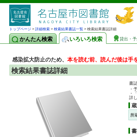
トップページ
>
詳細検索
>
検索結果書誌一覧
> 検索結果書誌詳細
かんたん検索
いろいろ検索
貸出・予
感染拡大防止のため、
本を読む前、読んだ後は手
検索結果書誌詳細
書
・
・
詳
蔵
所
書