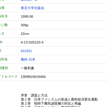
版者
東京大学出版会
版年月
1999.06
ージ数
309p
きさ
22cm
BN
4-13-020120-4
類
611921
般件名
農村-日本
誌種別
一般和書
イトルコード
1009819019494
序章 課題と方法
第１章 日本ファシズムの形成と農村経済更生運動
第２章 戦時下農民諸階層の対抗と再編