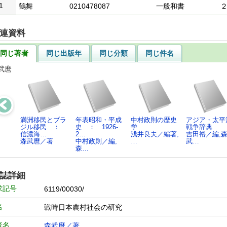
1
鶴舞
0210478087
一般和書
連資料
同じ著者
同じ出版年
同じ分類
同じ件名
武麿
満洲移民とブラ
年表昭和・平成
中村政則の歴史
アジア・太平
ジル移民 ：
史 ： 1926-
学
戦争辞典
信濃海…
2…
浅井良夫／編著,
吉田裕／編,
森武麿／著
中村政則／編,
…
武…
森…
誌詳細
求記号
6119/00030/
名
戦時日本農村社会の研究
者名
森武麿／著