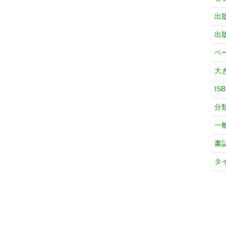
出
出
ペ
大
IS
分
一
書
タ