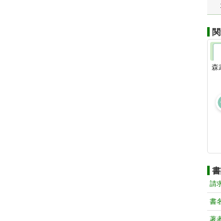
関
森
書
請
書
著