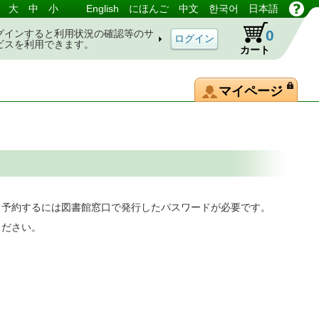
大
中
小
English
にほんご
中文
한국어
日本語
0
グインすると利用状況の確認等のサ
ビスを利用できます。
カート
マイページ
。予約するには図書館窓口で発行したパスワードが必要です。
ください。