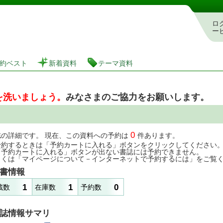
図書館 蔵書検索・予約システム
ロ
ー
約ベスト
新着資料
テーマ資料
を洗いましょう。
みなさまのご協力をお願いします。
0
誌の詳細です。 現在、この資料への予約は
件あります。
予約するときは「予約カートに入れる」ボタンをクリックしてください
「予約カートに入れる」ボタンが出ない書誌には予約できません。
しくは「マイページについて－インターネットで予約するには」をご覧
書情報
1
1
0
蔵数
在庫数
予約数
誌情報サマリ