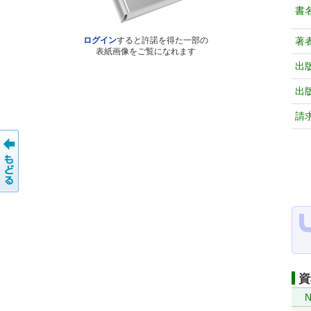
書
著
ログイン
すると許諾を得た一部の
表紙画像をご覧になれます
出
出
請
資
N