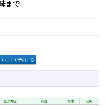
味まで
配架場所
別置
帯出
状態