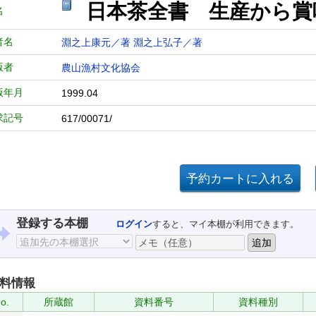
日本茶全書 生産から賞
名
者名
淵之上康元／著
淵之上弘子／著
版者
農山漁村文化協会
版年月
1999.04
求記号
617/00071/
登録する本棚
ログイン
すると、マイ本棚が利用できます。
料情報
o.
所蔵館
資料番号
資料種別