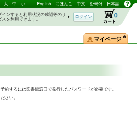
大
中
小
English
にほんご
中文
한국어
日本語
0
グインすると利用状況の確認等のサ
ビスを利用できます。
カート
マイページ
。予約するには図書館窓口で発行したパスワードが必要です。
ください。