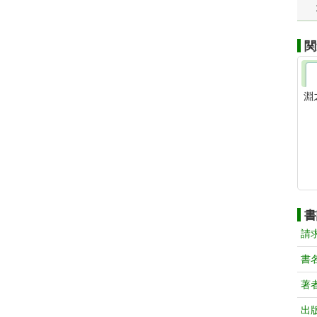
関
淵
書
請
書
著
出