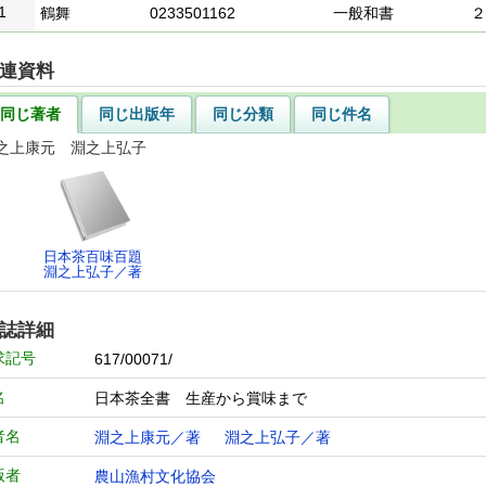
1
鶴舞
0233501162
一般和書
２
連資料
同じ著者
同じ出版年
同じ分類
同じ件名
之上康元 淵之上弘子
日本茶百味百題
淵之上弘子／著
誌詳細
求記号
617/00071/
名
日本茶全書 生産から賞味まで
者名
淵之上康元／著
淵之上弘子／著
版者
農山漁村文化協会