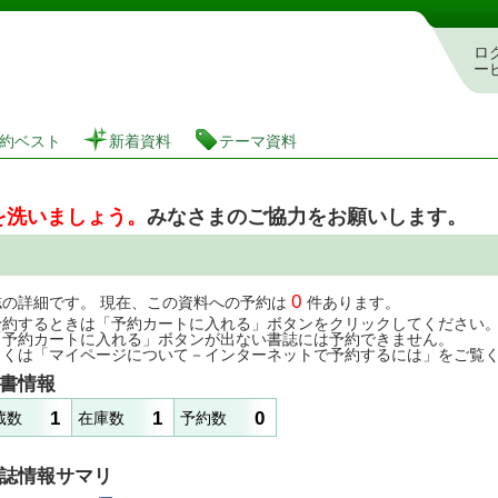
図書館 蔵書検索・予約システム
ロ
ー
約ベスト
新着資料
テーマ資料
を洗いましょう。
みなさまのご協力をお願いします。
0
誌の詳細です。 現在、この資料への予約は
件あります。
予約するときは「予約カートに入れる」ボタンをクリックしてください
「予約カートに入れる」ボタンが出ない書誌には予約できません。
しくは「マイページについて－インターネットで予約するには」をご覧
書情報
1
1
0
蔵数
在庫数
予約数
誌情報サマリ