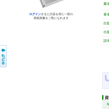
書
著
ログイン
すると許諾を得た一部の
表紙画像をご覧になれます
出
出
請
資
N