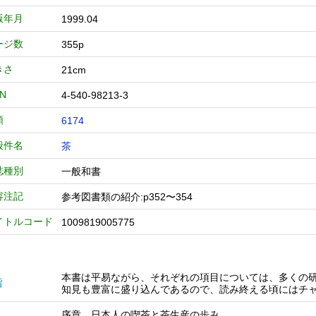
版年月
1999.04
ージ数
355p
きさ
21cm
BN
4-540-98213-3
類
6174
般件名
茶
誌種別
一般和書
容注記
参考図書類の紹介:p352〜354
イトルコード
1009819005775
本書は平易ながら、それぞれの項目については、多くの
旨
知見も豊富に盛り込んであるので、読み終える頃にはチ
序章 日本人の喫茶と茶生産の歩み