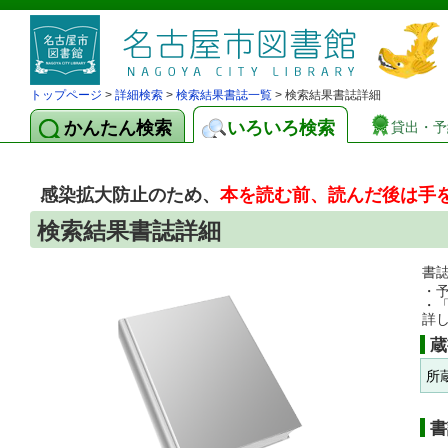
トップページ
>
詳細検索
>
検索結果書誌一覧
> 検索結果書誌詳細
かんたん検索
いろいろ検索
貸出・予
感染拡大防止のため、
本を読む前、読んだ後は手
検索結果書誌詳細
書
・
・
詳
蔵
所
書