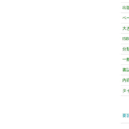
出
ペ
大
IS
分
一
書
内
タ
要