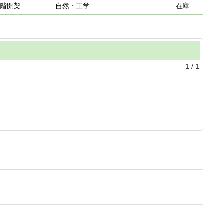
階開架
自然・工学
在庫
1
/
1