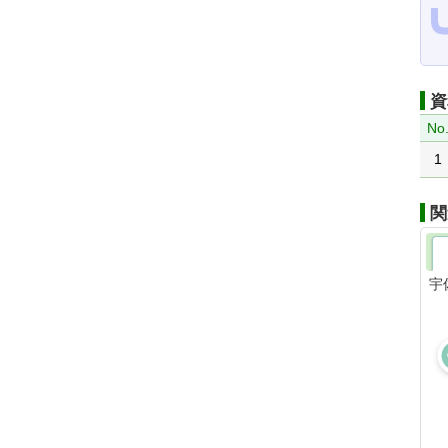
資
No
1
関
宇