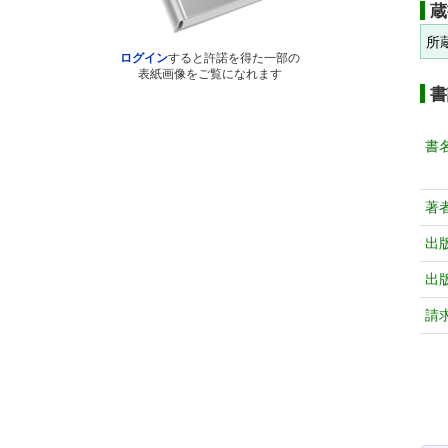
蔵
所
ログイン
すると許諾を得た一部の
表紙画像をご覧になれます
書
書
著
出
出
請