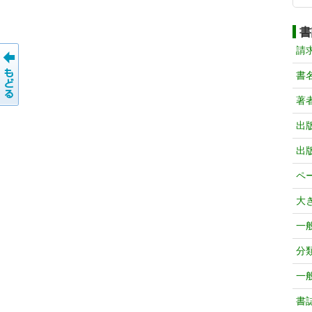
書
請
書
著
出
出
ペ
大
一
分
一
書