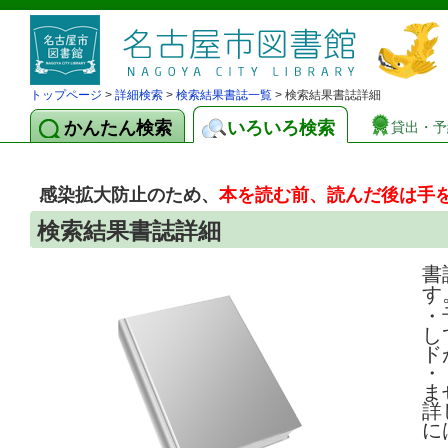
トップページ
>
詳細検索
>
検索結果書誌一覧
> 検索結果書誌詳細
かんたん検索
いろいろ検索
貸出・予
感染拡大防止のため、
本を読む前、読んだ後は手
検索結果書誌詳細
書
す
・
し
ド
・
ま
詳
に