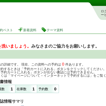
図書館 蔵書検索・予約システム
ロ
ー
約ベスト
新着資料
テーマ資料
を洗いましょう。
みなさまのご協力をお願いします。
0
誌の詳細です。 現在、この資料への予約は
件あります。
予約するときは「予約カートに入れる」ボタンをクリックしてください
「予約カートに入れる」ボタンが出ない書誌には予約できません。
しくは「マイページについて－インターネットで予約するには」をご覧
書情報
1
1
0
蔵数
在庫数
予約数
誌情報サマリ