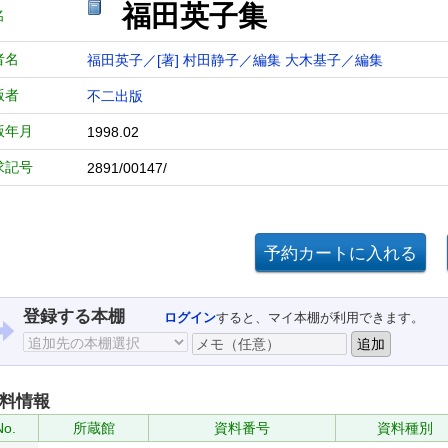
福田英子集
名
者名
福田英子／[著]
村田静子／編集
大木基子／編集
版者
不二出版
版年月
1998.02
求記号
2891/00147/
登録する本棚
ログイン
すると、マイ本棚が利用できます。
料情報
No.
所蔵館
資料番号
資料種別