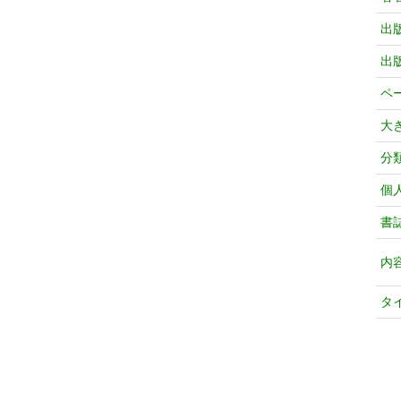
出
出
ペ
大
分
個
書
内
タ