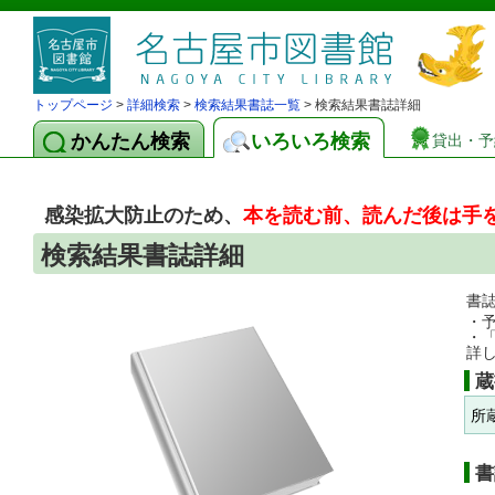
トップページ
>
詳細検索
>
検索結果書誌一覧
> 検索結果書誌詳細
かんたん検索
いろいろ検索
貸出・予
感染拡大防止のため、
本を読む前、読んだ後は手
検索結果書誌詳細
書
・
・
詳
蔵
所
書