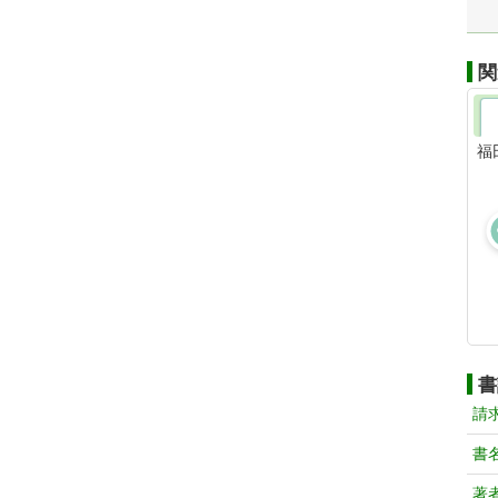
関
福
書
請
書
著