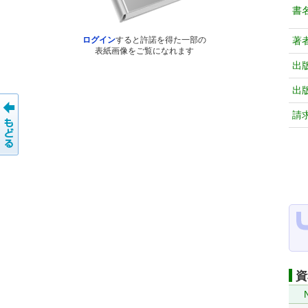
書
著
ログイン
すると許諾を得た一部の
表紙画像をご覧になれます
出
出
請
資