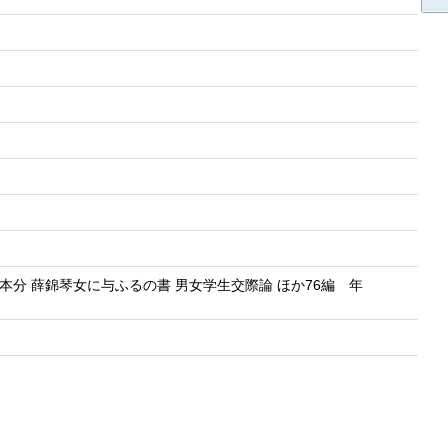
の本分 薛錦琴女に与ふるの書 男女学生交際論 ほか76編 年