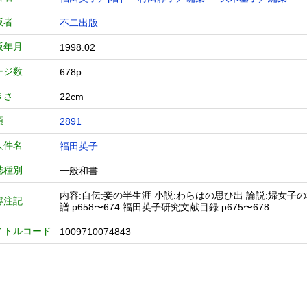
版者
不二出版
版年月
1998.02
ージ数
678p
きさ
22cm
類
2891
人件名
福田英子
誌種別
一般和書
内容:自伝:妾の半生涯 小説:わらはの思ひ出 論説:婦女子
容注記
譜:p658〜674 福田英子研究文献目録:p675〜678
イトルコード
1009710074843