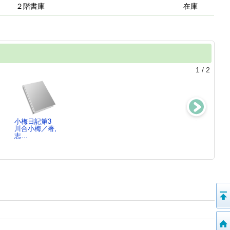
２階書庫
在庫
1
/
2
小梅日記第3
小梅日記第2
小梅日記第1
福田英子 ：
川合小梅／著,
川合小梅／著,
川合小梅／著,
婦人解放運動の
志…
志…
志…
先駆者
村田静子／著