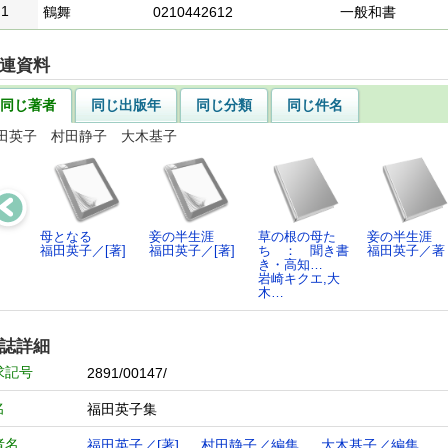
1
鶴舞
0210442612
一般和書
連資料
同じ著者
同じ出版年
同じ分類
同じ件名
田英子 村田静子 大木基子
母となる
妾の半生涯
草の根の母た
妾の半生涯
福田英子／[著]
福田英子／[著]
ち ： 聞き書
福田英子／著
き・高知…
岩崎キクエ,大
木…
誌詳細
求記号
2891/00147/
名
福田英子集
者名
福田英子／[著]
村田静子／編集
大木基子／編集