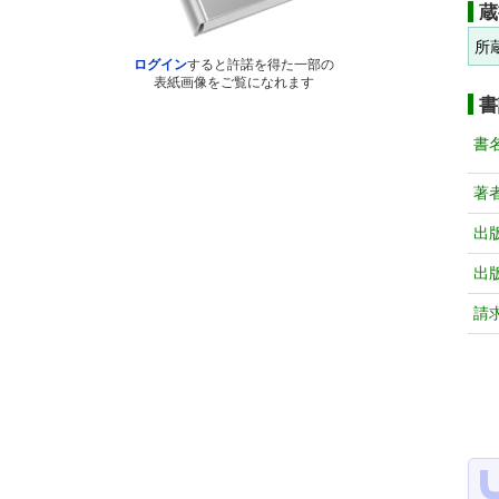
蔵
所
ログイン
すると許諾を得た一部の
表紙画像をご覧になれます
書
書
著
出
出
請