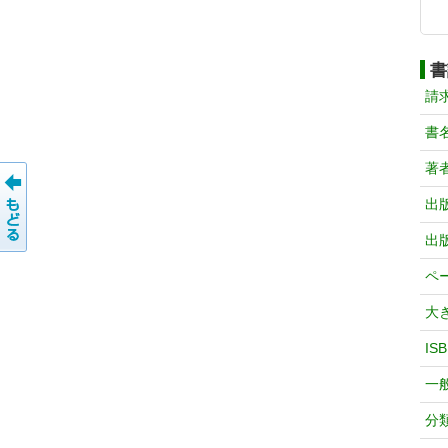
書
請
書
著
出
出
ペ
大
IS
一
分