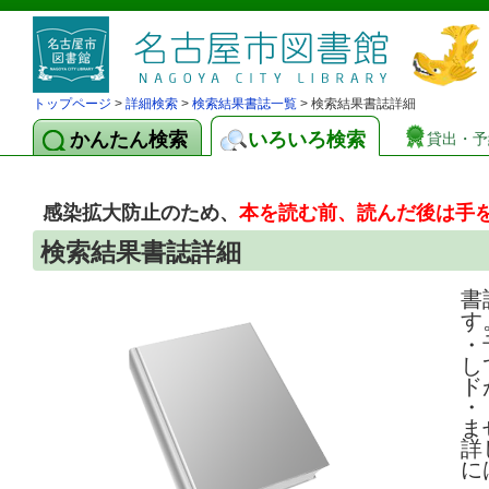
トップページ
>
詳細検索
>
検索結果書誌一覧
> 検索結果書誌詳細
かんたん検索
いろいろ検索
貸出・予
感染拡大防止のため、
本を読む前、読んだ後は手
検索結果書誌詳細
書
す
・
し
ド
・
ま
詳
に