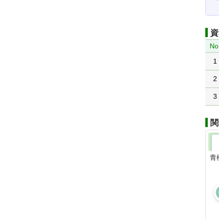
資
No
1
2
3
関
青