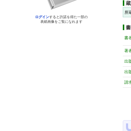
蔵
所
ログイン
すると許諾を得た一部の
表紙画像をご覧になれます
書
書
著
出
出
請