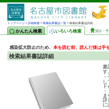
トップページ
>
詳細検索
>
検索結果書誌一覧
> 検索結果書誌詳細
かんたん検索
いろいろ検索
貸出・予
感染拡大防止のため、
本を読む前、読んだ後は手
検索結果書誌詳細
書
す
・
し
ド
・
ま
詳
に