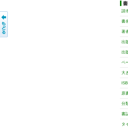
書
請
書
著
出
出
ペ
大
IS
原
分
書
タ