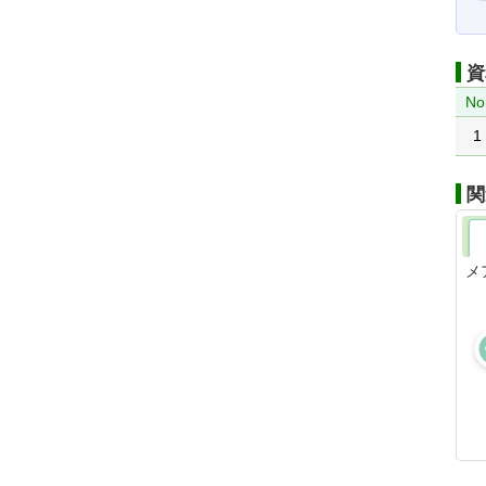
資
No
1
関
メ