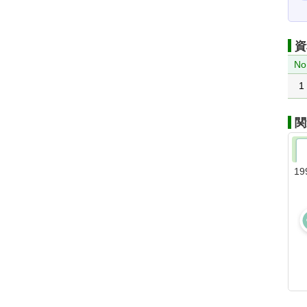
資
No
1
関
19