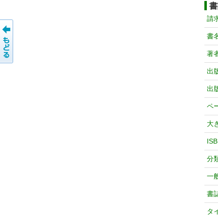
書
請
書
著
出
出
ペ
大
IS
分
一
書
タ