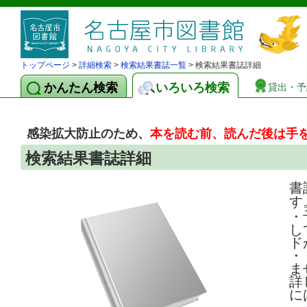
トップページ
>
詳細検索
>
検索結果書誌一覧
> 検索結果書誌詳細
かんたん検索
いろいろ検索
貸出・予
感染拡大防止のため、
本を読む前、読んだ後は手
検索結果書誌詳細
書
す
・
し
ド
・
ま
詳
に