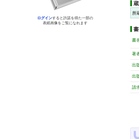
蔵
所
ログイン
すると許諾を得た一部の
表紙画像をご覧になれます
書
書
著
出
出
請