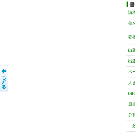
書
請
書
著
出
出
ペ
大
IS
原
分
一