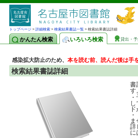
トップページ
>
詳細検索
>
検索結果書誌一覧
> 検索結果書誌詳細
かんたん検索
いろいろ検索
貸出・予
感染拡大防止のため、
本を読む前、読んだ後は手
検索結果書誌詳細
書
す
・
し
ド
・
ま
詳
に