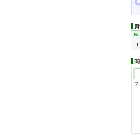
資
No
1
関
フ