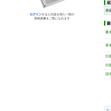
蔵
所
ログイン
すると許諾を得た一部の
表紙画像をご覧になれます
書
書
著
出
出
請