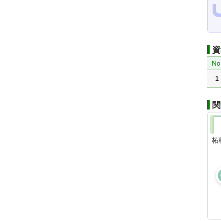
資
No
1
関
柘