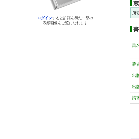
蔵
所
ログイン
すると許諾を得た一部の
表紙画像をご覧になれます
書
書
著
出
出
請