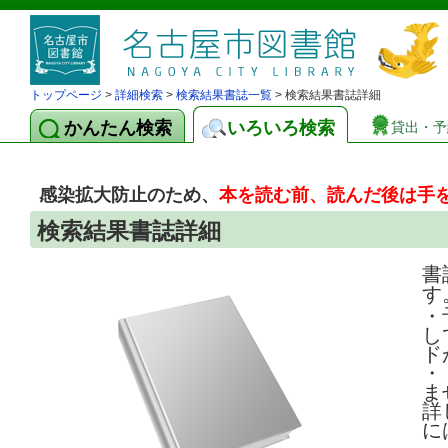
トップページ
>
詳細検索
>
検索結果書誌一覧
> 検索結果書誌詳細
かんたん検索
いろいろ検索
貸出・予
感染拡大防止のため、
本を読む前、読んだ後は手
検索結果書誌詳細
書
す
・
し
ド
・
ま
詳
に