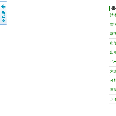
書
請
書
著
出
出
ペ
大
分
書
タ