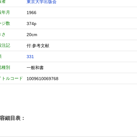
版者
東京大学出版会
版年月
1966
ージ数
374p
きさ
20cm
般注記
付:参考文献
類
331
誌種別
一般和書
イトルコード
1009610069768
容細目表：