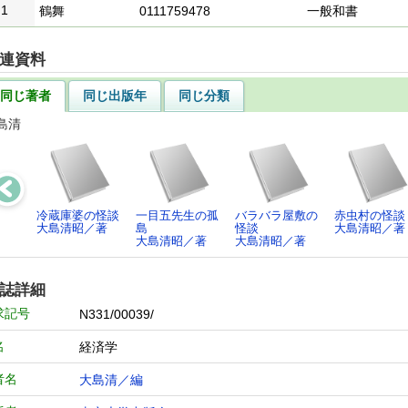
1
鶴舞
0111759478
一般和書
連資料
同じ著者
同じ出版年
同じ分類
島清
冷蔵庫婆の怪談
一目五先生の孤
バラバラ屋敷の
赤虫村の怪談
大島清昭／著
島
怪談
大島清昭／著
大島清昭／著
大島清昭／著
誌詳細
求記号
N331/00039/
名
経済学
者名
大島清／編