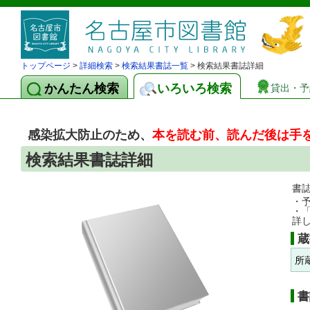
トップページ
>
詳細検索
>
検索結果書誌一覧
> 検索結果書誌詳細
かんたん検索
いろいろ検索
貸出・予
感染拡大防止のため、
本を読む前、読んだ後は手
検索結果書誌詳細
書
・
・
詳
蔵
所
書