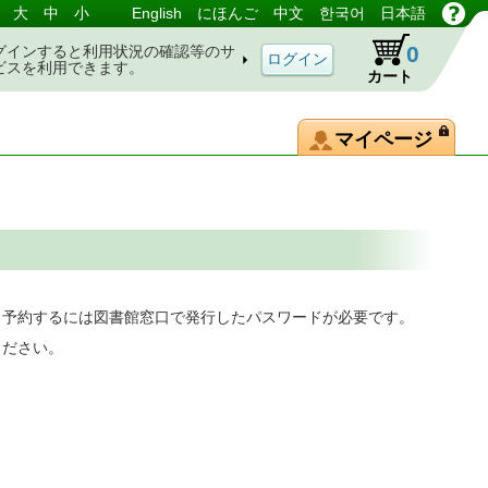
大
中
小
English
にほんご
中文
한국어
日本語
0
グインすると利用状況の確認等のサ
ビスを利用できます。
カート
マイページ
。予約するには図書館窓口で発行したパスワードが必要です。
ください。