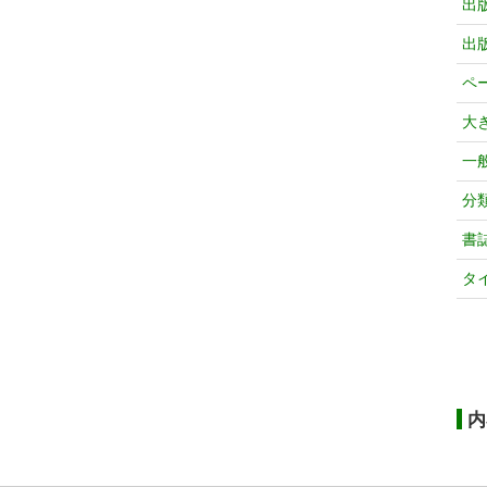
出
出
ペ
大
一
分
書
タ
内