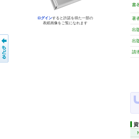
書
著
ログイン
すると許諾を得た一部の
表紙画像をご覧になれます
出
出
請
資