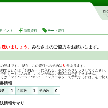
図書館 蔵書検索・予約システム
ロ
ー
約ベスト
新着資料
テーマ資料
を洗いましょう。
みなさまのご協力をお願いします。
0
誌の詳細です。 現在、この資料への予約は
件あります。
予約するときは「予約カートに入れる」ボタンをクリックしてください
「予約カートに入れる」ボタンが出ない書誌には予約できません。
しくは「マイページについて－インターネットで予約するには」をご覧
書情報
1
1
0
蔵数
在庫数
予約数
誌情報サマリ