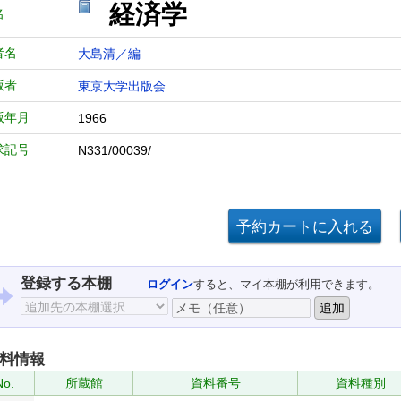
経済学
名
者名
大島清／編
版者
東京大学出版会
版年月
1966
求記号
N331/00039/
登録する本棚
ログイン
すると、マイ本棚が利用できます。
料情報
No.
所蔵館
資料番号
資料種別