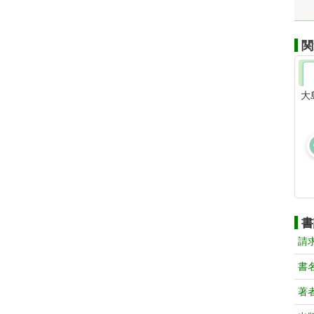
関
大
書
請
書
著