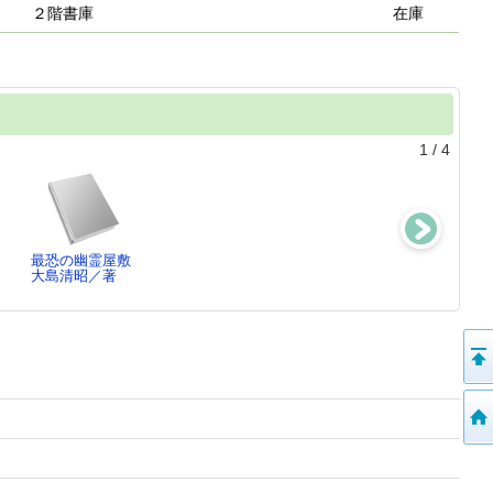
２階書庫
在庫
1
/
4
最恐の幽霊屋敷
最恐の幽霊屋敷
影踏亭の怪談
地羊鬼の孤独
大島清昭／著
大島清昭／[著]
大島清昭／著
大島清昭／著