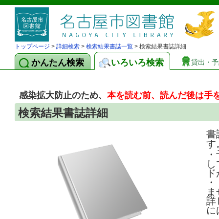
トップページ
>
詳細検索
>
検索結果書誌一覧
> 検索結果書誌詳細
かんたん検索
いろいろ検索
貸出・予
感染拡大防止のため、
本を読む前、読んだ後は手
検索結果書誌詳細
書
す
・
し
ド
・
ま
詳
に