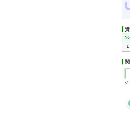
資
No
1
関
ジ