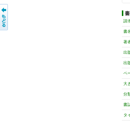
書
請
書
著
出
出
ペ
大
分
書
タ