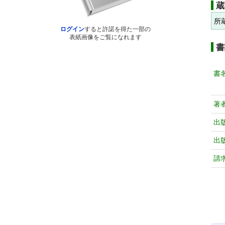
蔵
所
ログイン
すると許諾を得た一部の
表紙画像をご覧になれます
書
書
著
出
出
請