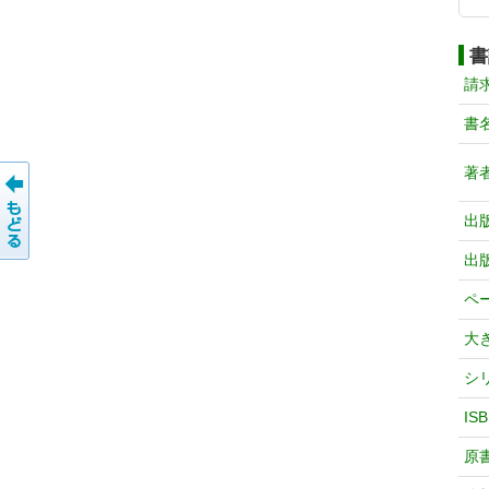
書
請
書
著
出
出
ペ
大
シ
IS
原