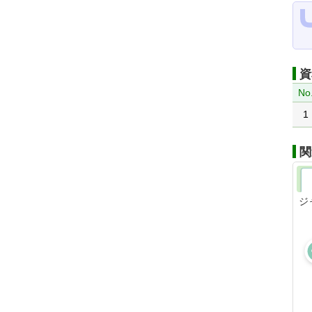
資
No
1
関
ジ