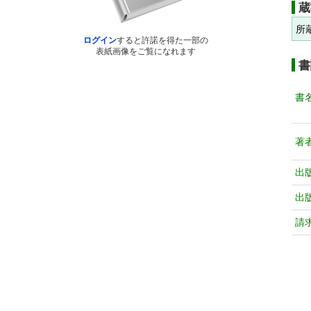
蔵
所
ログイン
すると許諾を得た一部の
表紙画像をご覧になれます
書
書
著
出
出
請