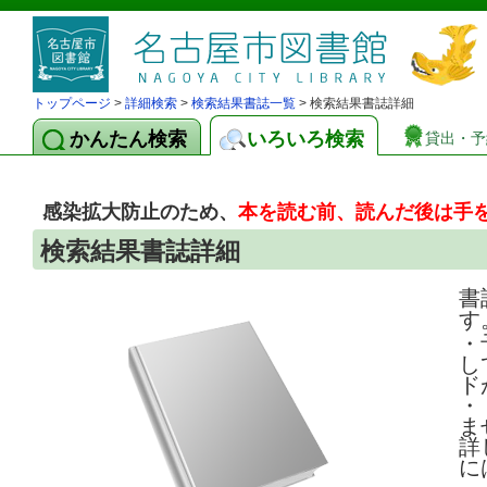
トップページ
>
詳細検索
>
検索結果書誌一覧
> 検索結果書誌詳細
かんたん検索
いろいろ検索
貸出・予
感染拡大防止のため、
本を読む前、読んだ後は手
検索結果書誌詳細
書
す
・
し
ド
・
ま
詳
に